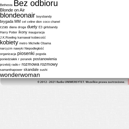
Bez odbioru
Bethesta
Blonde on Air
blondeonair
boysbandy
brygada MM
cel
celine dion
coco chanel
duety
czas
diana
droga
E3
girlsbandy
ikony
Harry Potter
inauguracja
J.K.Rowling
karnawał
kobiecość
kobiety
metro
Michelle Obama
narcyzm
nawyki
Niepodległość
piosenki
organizacja
pogoda
postanowienia
poniedziałek r
poranek
rozmowa
rozmowy
przebój
radio r
skandale
samanthapower
sushi
wonderwoman
© 2012 - 2021 Radio UNIWERSYTET. Wszelkie prawa zastrzeżone.