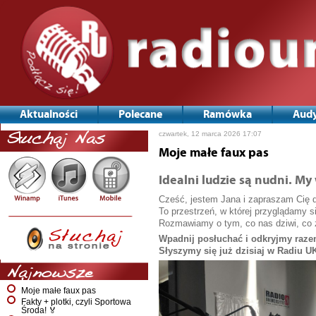
Aktualności
Polecane
Ramówka
Audy
czwartek, 12 marca 2026 17:07
Słuchaj Nas
Moje małe faux pas
Idealni ludzie są nudni. M
Cześć, jestem Jana i zapraszam Cię d
To przestrzeń, w której przyglądamy si
Rozmawiamy o tym, co nas dziwi, co z
Wpadnij posłuchać i odkryjmy razem
Słyszymy się już dzisiaj w Radiu U
Najnowsze
Moje małe faux pas
Fakty + plotki, czyli Sportowa
Środa! 🏅