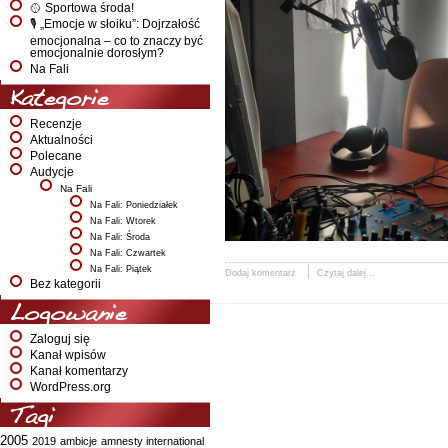
🥎 Sportowa środa!
🎙️ „Emocje w słoiku”: Dojrzałość
emocjonalna – co to znaczy być
emocjonalnie dorosłym?
Na Fali
Kategorie
Recenzje
Aktualności
Polecane
Audycje
Na Fali
Na Fali: Poniedziałek
Na Fali: Wtorek
Na Fali: Środa
Na Fali: Czwartek
Na Fali: Piątek
Dodaj komentarz
Czytaj dalej...
Bez kategorii
Logowanie
Zaloguj się
Kanał wpisów
Kanał komentarzy
WordPress.org
Tagi
2005
2019
ambicje
amnesty international