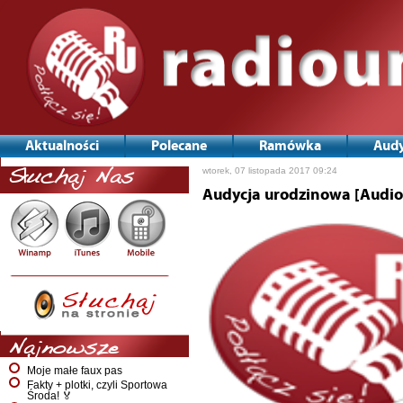
Aktualności
Polecane
Ramówka
Audy
wtorek, 07 listopada 2017 09:24
Słuchaj Nas
Audycja urodzinowa [Audio
Najnowsze
Moje małe faux pas
Fakty + plotki, czyli Sportowa
Środa! 🏅