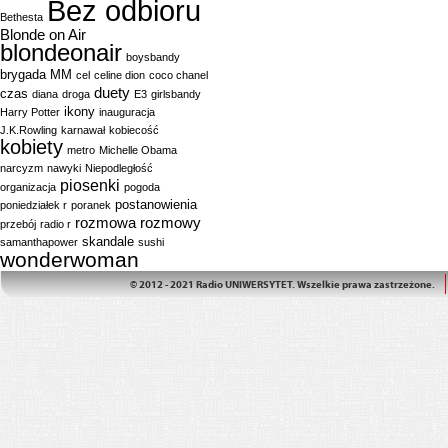
Bez odbioru
Bethesta
Blonde on Air
blondeonair
boysbandy
brygada MM
cel
celine dion
coco chanel
duety
czas
diana
droga
E3
girlsbandy
ikony
Harry Potter
inauguracja
J.K.Rowling
karnawał
kobiecość
kobiety
metro
Michelle Obama
narcyzm
nawyki
Niepodległość
piosenki
organizacja
pogoda
postanowienia
poniedziałek r
poranek
rozmowa
rozmowy
przebój
radio r
skandale
samanthapower
sushi
wonderwoman
© 2012 - 2021 Radio UNIWERSYTET. Wszelkie prawa zastrzeżone.