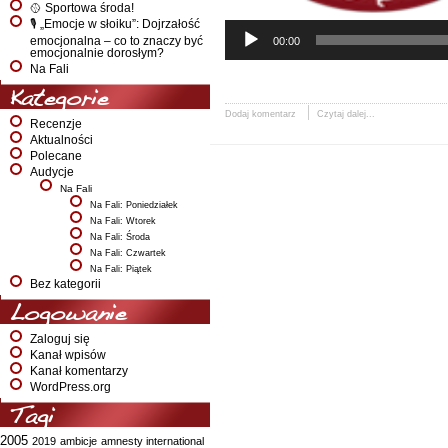
🥎 Sportowa środa!
🎙️ „Emocje w słoiku”: Dojrzałość
emocjonalna – co to znaczy być
00:00
emocjonalnie dorosłym?
Na Fali
Kategorie
Dodaj komentarz
Czytaj dalej...
Recenzje
Aktualności
Polecane
Audycje
Na Fali
Na Fali: Poniedziałek
Na Fali: Wtorek
Na Fali: Środa
Na Fali: Czwartek
Na Fali: Piątek
Bez kategorii
Logowanie
Zaloguj się
Kanał wpisów
Kanał komentarzy
WordPress.org
Tagi
2005
2019
ambicje
amnesty international