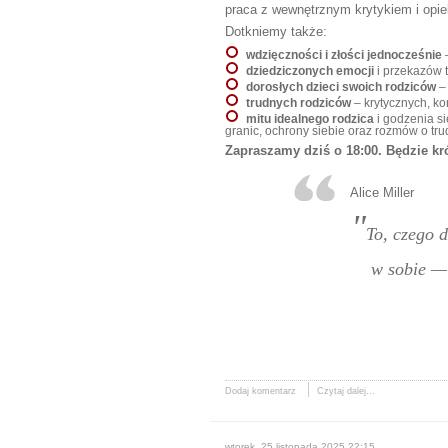
praca z wewnętrznym krytykiem i opi
Dotkniemy także:
wdzięczności i złości jednocześnie
–
dziedziczonych emocji
i przekazów t
dorosłych dzieci swoich rodziców
– 
trudnych rodziców
– krytycznych, ko
mitu idealnego rodzica
i godzenia si
granic, ochrony siebie oraz rozmów o t
Zapraszamy dziś o 18:00. Będzie kr
Alice Miller
To, czego 
w sobie — 
Dodaj komentarz
Czytaj dalej...
wtorek, 25 listopada 2025 22:15