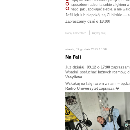
wpływu social mediów, presji i poró
sposobów radzenia sobie z lękiem w
tego, jak uspokajać siebie, a nie wal
Jeśli lęk lub niepokój są Ci bliskie — 
Zapraszamy
dziś o 18:00
!
Dodaj komentarz
Czytaj dalej...
wtorek, 09 grudnia 2025 10:59
Na Fali
Już
dzisiaj, 09.12 o 17:00
zapraszamy
Wpadnij posłuchać luźnych rozmów, ci
Vasylieva
.
Wskakuj na falę razem z nami – będzie
Radio Uniwersytet
zaprasza ❤️