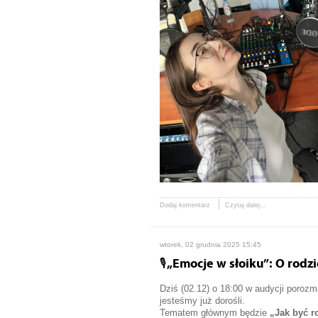
Dodaj komentarz
Czytaj dalej...
wtorek, 02 grudnia 2025 15:45
🎙️„Emocje w słoiku”: O rodz
Dziś (02.12) o 18:00 w audycji porozm
jesteśmy już dorośli.
Tematem głównym będzie
„Jak być r