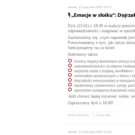
wtorek, 13 stycznia 2026 13:57
🎙️ „Emocje w słoiku”: Dojr
Dziś (13.01) o 18:00 w audycji porozm
odpowiedzialność i reagować w sposób,
Zastanowimy się, czym naprawdę jest 
Porozmawiamy o tym, jak nasze doświa
funkcjonujemy na co dzień.
Dotkniemy także:
różnicy między tłumieniem emocji a i
odpowiedzialności za własne reakcje 
radzenia sobie z krytyką, konfliktem i 
schematów wyniesionych z domu i ic
dojrzałości emocjonalnej w relacjach 
studenckiej codzienności: presji, p
sposobów rozwijania dojrzałości emo
Jeśli chcesz lepiej rozumieć siebie, s
Zapraszamy dziś o 18:00!
Dodaj komentarz
Czytaj dalej...
wtorek, 13 stycznia 2026 13:49