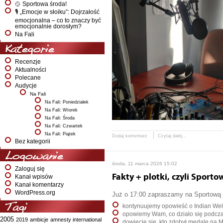
🥎 Sportowa środa!
🎙️ „Emocje w słoiku”: Dojrzałość
emocjonalna – co to znaczy być
emocjonalnie dorosłym?
Na Fali
Kategorie
Recenzje
Aktualności
Polecane
Audycje
Na Fali
Na Fali: Poniedziałek
Na Fali: Wtorek
Na Fali: Środa
Na Fali: Czwartek
Na Fali: Piątek
Dodaj komentarz
Czytaj dalej...
Bez kategorii
Logowanie
środa, 11 marca 2026 15:02
Zaloguj się
Fakty + plotki, czyli Sporto
Kanał wpisów
Kanał komentarzy
WordPress.org
Już o 17:00 zapraszamy na Sportową fa
Tagi
kontynuujemy opowieść o Indian Wel
opowiemy Wam, co działo się podczas
2005
2019
ambicje
amnesty international
dowiecie się, kto zdobył medale na M