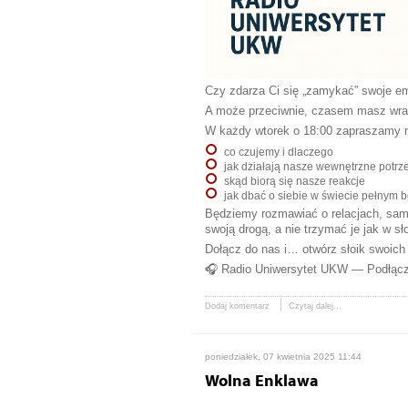
Czy zdarza Ci się „zamykać” swoje e
A może przeciwnie, czasem masz wraże
W każdy wtorek o 18:00 zapraszamy n
co czujemy i dlaczego
jak działają nasze wewnętrzne potr
skąd biorą się nasze reakcje
jak dbać o siebie w świecie pełnym 
Będziemy rozmawiać o relacjach, samo
swoją drogą, a nie trzymać je jak w sł
Dołącz do nas i… otwórz słoik swoich
🎧 Radio Uniwersytet UKW — Podłącz
Dodaj komentarz
Czytaj dalej...
poniedziałek, 07 kwietnia 2025 11:44
Wolna Enklawa