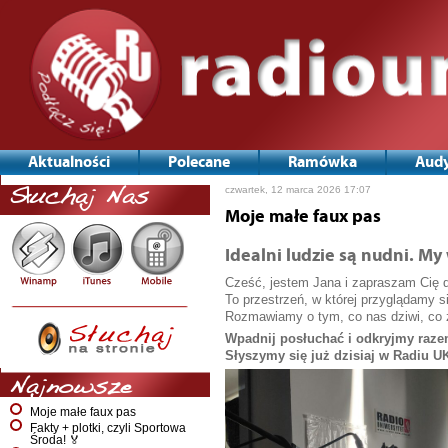
Aktualności
Polecane
Ramówka
Audy
Nawigacja
czwartek, 12 marca 2026 17:07
Słuchaj Nas
po
wpisach
Moje małe faux pas
Idealni ludzie są nudni. M
Cześć, jestem Jana i zapraszam Cię d
To przestrzeń, w której przyglądamy si
Rozmawiamy o tym, co nas dziwi, co z
Wpadnij posłuchać i odkryjmy razem
Słyszymy się już dzisiaj w Radiu U
Najnowsze
Moje małe faux pas
Fakty + plotki, czyli Sportowa
Środa! 🏅