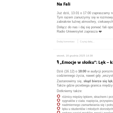
Na Fali
Już dziś, 13.01 o 17:00 zapraszamy na
Tym razem zanurzymy się w rozmowy o
zabraknie luźnej atmosfery, ciekawych
Dołącz do nas i daj się porwać fali opo
Radio Uniwersytet zaprasza ❤️
Dodaj komentarz
Czytaj dalej...
wtorek, 16 grudnia 2025 14:38
🎙️ „Emocje w słoiku”: Lęk –
Dziś (16.12) o
18:00
w audycji poroz
codziennego życia, nawet gdy „wszyst
Zastanowimy się,
skąd bierze się lęk
Także gdzie przebiega granica między
Dotkniemy także:
różnicy między lękiem, strachem i p
sygnałów z ciała: napięcia, przysp
nadmiernego zamartwiania się i potrz
lęku u studentów i młodych dorosłyc