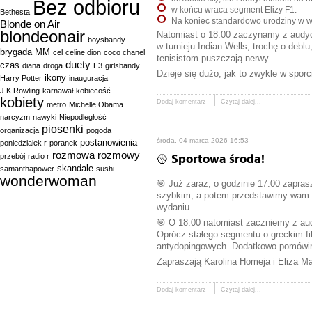
Bez odbioru
w końcu wraca segment Elizy F1.
Bethesta
Na koniec standardowo urodziny w 
Blonde on Air
blondeonair
Natomiast o 18:00 zaczynamy z audycj
boysbandy
w turnieju Indian Wells, trochę o debl
brygada MM
cel
celine dion
coco chanel
tenisistom puszczają nerwy.
duety
czas
diana
droga
E3
girlsbandy
Dzieje się dużo, jak to zwykle w spor
ikony
Harry Potter
inauguracja
J.K.Rowling
karnawał
kobiecość
kobiety
Dodaj komentarz
Czytaj dalej...
metro
Michelle Obama
narcyzm
nawyki
Niepodległość
piosenki
organizacja
pogoda
środa, 04 marca 2026 16:53
postanowienia
poniedziałek r
poranek
rozmowa
rozmowy
przebój
radio r
🥎 Sportowa środa!
skandale
samanthapower
sushi
wonderwoman
🎯 Już zaraz, o godzinie 17:00 zapras
szybkim, a potem przedstawimy wam k
wydaniu.
🎯 O 18:00 natomiast zaczniemy z aud
Oprócz stałego segmentu o greckim fil
antydopingowych. Dodatkowo pomówim
Zapraszają Karolina Homeja i Eliza 
Dodaj komentarz
Czytaj dalej...