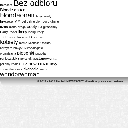
Bez odbioru
Bethesta
Blonde on Air
blondeonair
boysbandy
brygada MM
cel
celine dion
coco chanel
duety
czas
diana
droga
E3
girlsbandy
ikony
Harry Potter
inauguracja
J.K.Rowling
karnawał
kobiecość
kobiety
metro
Michelle Obama
narcyzm
nawyki
Niepodległość
piosenki
organizacja
pogoda
postanowienia
poniedziałek r
poranek
rozmowa
rozmowy
przebój
radio r
skandale
samanthapower
sushi
wonderwoman
© 2012 - 2021 Radio UNIWERSYTET. Wszelkie prawa zastrzeżone.