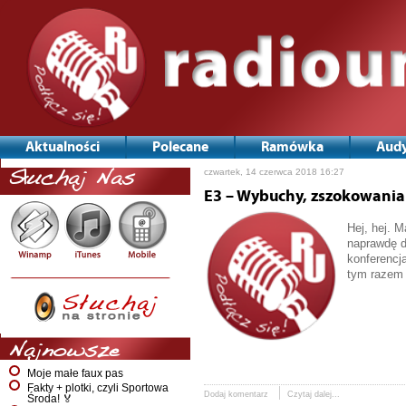
Aktualności
Polecane
Ramówka
Audy
czwartek, 14 czerwca 2018 16:27
Słuchaj Nas
E3 – Wybuchy, zszokowania 
Hej, hej. 
naprawdę d
konferencja
tym razem 
Najnowsze
Moje małe faux pas
Fakty + plotki, czyli Sportowa
Dodaj komentarz
Czytaj dalej...
Środa! 🏅