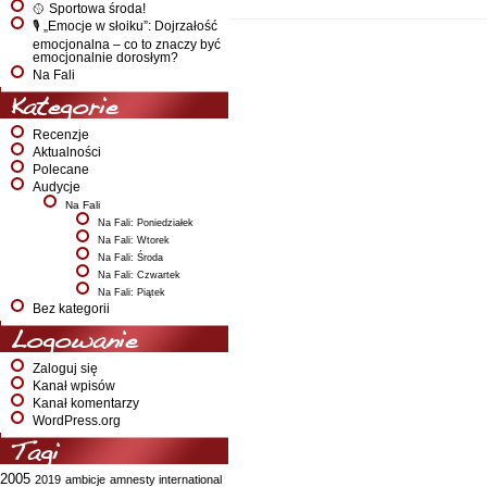
🥎 Sportowa środa!
🎙️ „Emocje w słoiku”: Dojrzałość
emocjonalna – co to znaczy być
emocjonalnie dorosłym?
Na Fali
Kategorie
Recenzje
Aktualności
Polecane
Audycje
Na Fali
Na Fali: Poniedziałek
Na Fali: Wtorek
Na Fali: Środa
Na Fali: Czwartek
Na Fali: Piątek
Bez kategorii
Logowanie
Zaloguj się
Kanał wpisów
Kanał komentarzy
WordPress.org
Tagi
2005
2019
ambicje
amnesty international