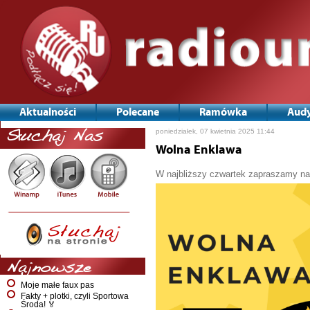
Aktualności
Polecane
Ramówka
Audy
poniedziałek, 07 kwietnia 2025 11:44
Słuchaj Nas
Wolna Enklawa
W najbliższy czwartek zapraszamy na 
Najnowsze
Moje małe faux pas
Fakty + plotki, czyli Sportowa
Środa! 🏅