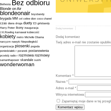
Bez odbioru
Bethesta
Blonde on Air
blondeonair
boysbandy
brygada MM
cel
celine dion
coco chanel
duety
czas
diana
droga
E3
girlsbandy
ikony
Harry Potter
inauguracja
Dodaj komentarz
J.K.Rowling
karnawał
kobiecość
kobiety
Dodaj komentarz
metro
Michelle Obama
narcyzm
nawyki
Niepodległość
Twój adres e-mail nie zostanie opubli
piosenki
organizacja
pogoda
postanowienia
poniedziałek r
poranek
rozmowa
rozmowy
przebój
radio r
skandale
samanthapower
sushi
wonderwoman
Komentarz
*
Nazwa
*
Adres e-mail
*
Witryna internetowa
Zapamiętaj moje dane w tej przeg