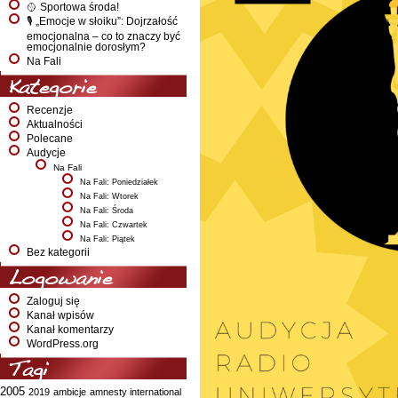
🥎 Sportowa środa!
🎙️ „Emocje w słoiku”: Dojrzałość
emocjonalna – co to znaczy być
emocjonalnie dorosłym?
Na Fali
Kategorie
Recenzje
Aktualności
Polecane
Audycje
Na Fali
Na Fali: Poniedziałek
Na Fali: Wtorek
Na Fali: Środa
Na Fali: Czwartek
Na Fali: Piątek
Bez kategorii
Logowanie
Zaloguj się
Kanał wpisów
Kanał komentarzy
WordPress.org
Tagi
2005
2019
ambicje
amnesty international