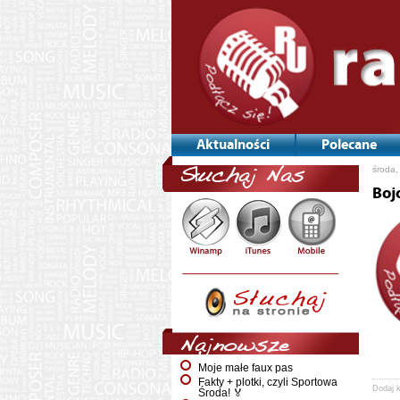
Aktualności
Polecane
środa,
Słuchaj Nas
Boj
Najnowsze
Moje małe faux pas
Fakty + plotki, czyli Sportowa
Dodaj 
Środa! 🏅