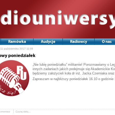
Ramówka
Audycje
Radiowcy
O nas
 11 października 2017 11:08
owy poniedziałek
„Nie lubię poniedziałku” militarnie! Porozmawiamy o Leg
innych zadaniach jakich podejmuje się Akademickie K
będziemy założycieli koła dr inż. Jacka Czerniaka ora
Zapraszam w najbliższy poniedziałek 16.10 o godzinie 
komentarz
Czytaj dalej...