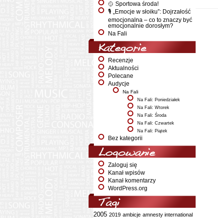
🥎 Sportowa środa!
🎙️ „Emocje w słoiku”: Dojrzałość
emocjonalna – co to znaczy być
emocjonalnie dorosłym?
Na Fali
Kategorie
Recenzje
Aktualności
Polecane
Audycje
Na Fali
Na Fali: Poniedziałek
Na Fali: Wtorek
Na Fali: Środa
Na Fali: Czwartek
Na Fali: Piątek
Bez kategorii
Logowanie
Zaloguj się
Kanał wpisów
Kanał komentarzy
WordPress.org
Tagi
2005
2019
ambicje
amnesty international