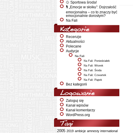
🥎 Sportowa środa!
🎙️ „Emocje w słoiku”: Dojrzałość
emocjonalna – co to znaczy być
emocjonalnie dorosłym?
Na Fali
Kategorie
Recenzje
Aktualności
Polecane
Audycje
Na Fali
Na Fali: Poniedziałek
Na Fali: Wtorek
Na Fali: Środa
Na Fali: Czwartek
Na Fali: Piątek
Bez kategorii
Logowanie
Zaloguj się
Kanał wpisów
Kanał komentarzy
WordPress.org
Tagi
2005
2019
ambicje
amnesty international