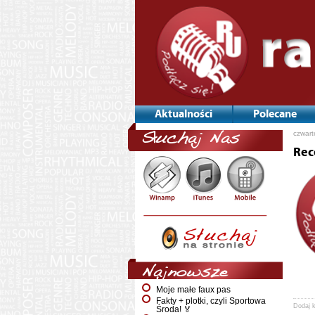
Aktualności
Polecane
czwart
Słuchaj Nas
Rec
Najnowsze
Moje małe faux pas
Fakty + plotki, czyli Sportowa
Dodaj 
Środa! 🏅