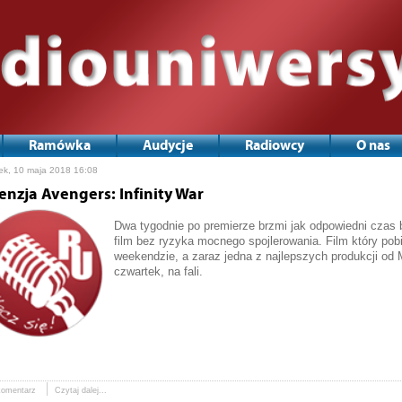
Ramówka
Audycje
Radiowcy
O nas
ek, 10 maja 2018 16:08
enzja Avengers: Infinity War
Dwa tygodnie po premierze brzmi jak odpowiedni czas b
film bez ryzyka mocnego spojlerowania. Film który pob
weekendzie, a zaraz jedna z najlepszych produkcji od M
czwartek, na fali.
komentarz
Czytaj dalej...