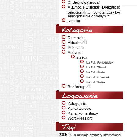
🥎 Sportowa środa!
🎙️ „Emocje w słoiku”: Dojrzałość
emocjonalna – co to znaczy być
emocjonalnie dorosłym?
Na Fali
Kategorie
Recenzje
Aktualności
Polecane
Audycje
Na Fali
Na Fali: Poniedziałek
Na Fali: Wtorek
Na Fali: Środa
Na Fali: Czwartek
Na Fali: Piątek
Bez kategorii
Logowanie
Zaloguj się
Kanał wpisów
Kanał komentarzy
WordPress.org
Tagi
2005
2019
ambicje
amnesty international