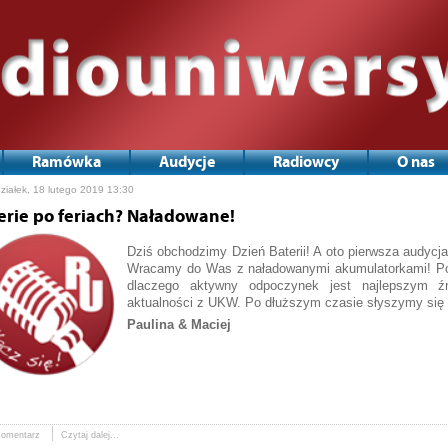
Ramówka
Audycje
Radiowcy
O nas
ziałek, 18 lutego 2019 13:30
erie po feriach? Naładowane!
Dziś obchodzimy Dzień Baterii! A oto pierwsza audycja
Wracamy do Was z naładowanymi akumulatorkami! Pom
dlaczego aktywny odpoczynek jest najlepszym źr
aktualności z UKW. Po dłuższym czasie słyszymy się 
Paulina & Maciej
komentarz
Czytaj dalej...