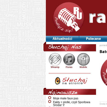
Aktualności
Polecane
ponied
Słuchaj Nas
Bat
Najnowsze
Moje małe faux pas
Fakty + plotki, czyli Sportowa
Dodaj 
Środa! 🏅