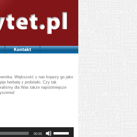
Kontakt
hemika. Większość z nas kojarzy go jako
pije herbatę z probówki. Czy tak
raliśmy dla Was także najistotniejsze
łyszenia!
Używaj
00:00
strzałek