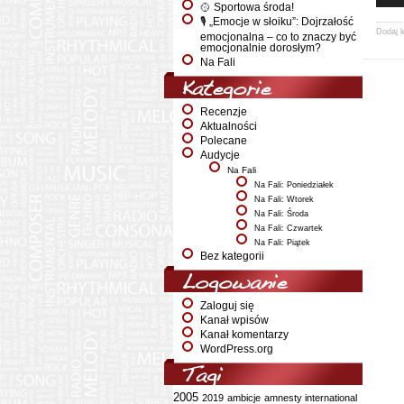
🥎 Sportowa środa!
🎙️ „Emocje w słoiku”: Dojrzałość
Dodaj 
emocjonalna – co to znaczy być
emocjonalnie dorosłym?
Na Fali
Kategorie
Recenzje
Aktualności
Polecane
Audycje
Na Fali
Na Fali: Poniedziałek
Na Fali: Wtorek
Na Fali: Środa
Na Fali: Czwartek
Na Fali: Piątek
Bez kategorii
Logowanie
Zaloguj się
Kanał wpisów
Kanał komentarzy
WordPress.org
Tagi
2005
2019
ambicje
amnesty international