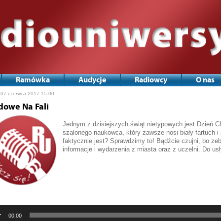
Ramówka
Audycje
Radiowcy
O nas
 07 czerwca 2017 15:00
dowe Na Fali
Jednym z dzisiejszych świąt nietypowych jest Dzień C
szalonego naukowca, który zawsze nosi biały fartuch i 
faktycznie jest? Sprawdzimy to! Bądźcie czujni, bo zeb
informacje i wydarzenia z miasta oraz z uczelni. Do us
Odtwarzacz
plików
dźwiękowych
00:00