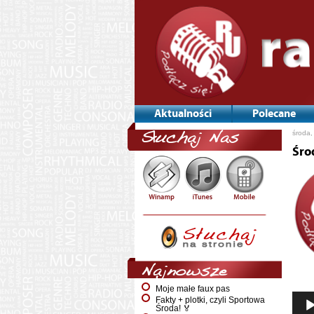
Aktualności
Polecane
środa,
Słuchaj Nas
Śro
Najnowsze
Moje małe faux pas
Fakty + plotki, czyli Sportowa
Środa! 🏅