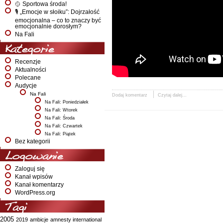
🥎 Sportowa środa!
🎙️ „Emocje w słoiku”: Dojrzałość
emocjonalna – co to znaczy być
emocjonalnie dorosłym?
Na Fali
Kategorie
Recenzje
Aktualności
Polecane
Audycje
Na Fali
Dodaj komentarz
Czytaj dalej...
Na Fali: Poniedziałek
Na Fali: Wtorek
Na Fali: Środa
Na Fali: Czwartek
Na Fali: Piątek
Bez kategorii
Logowanie
Zaloguj się
Kanał wpisów
Kanał komentarzy
WordPress.org
Tagi
2005
2019
ambicje
amnesty international