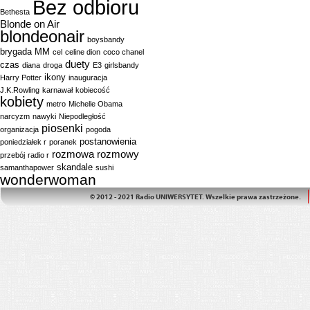
Bez odbioru
Bethesta
Blonde on Air
blondeonair
boysbandy
brygada MM
cel
celine dion
coco chanel
duety
czas
diana
droga
E3
girlsbandy
ikony
Harry Potter
inauguracja
J.K.Rowling
karnawał
kobiecość
kobiety
metro
Michelle Obama
narcyzm
nawyki
Niepodległość
piosenki
organizacja
pogoda
postanowienia
poniedziałek r
poranek
rozmowa
rozmowy
przebój
radio r
skandale
samanthapower
sushi
wonderwoman
© 2012 - 2021 Radio UNIWERSYTET. Wszelkie prawa zastrzeżone.