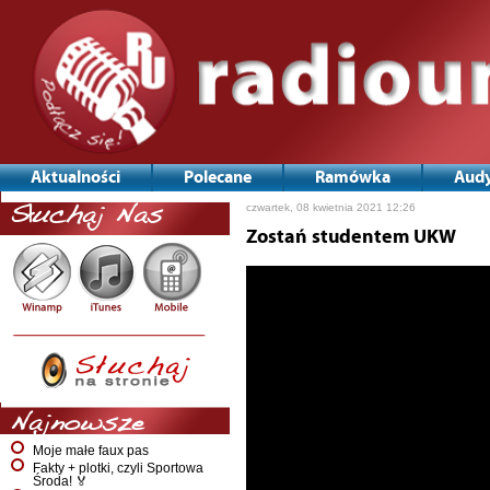
Aktualności
Polecane
Ramówka
Audy
czwartek, 08 kwietnia 2021 12:26
Słuchaj Nas
Zostań studentem UKW
Najnowsze
Moje małe faux pas
Fakty + plotki, czyli Sportowa
Środa! 🏅