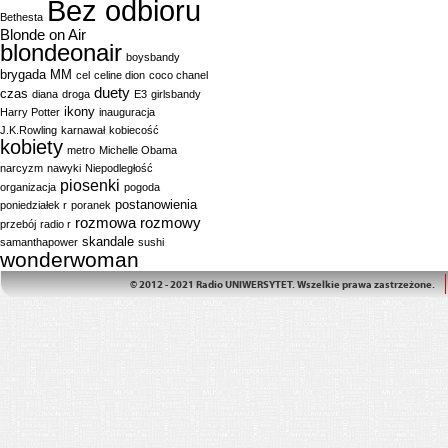
Bez odbioru
Bethesta
Blonde on Air
blondeonair
boysbandy
brygada MM
cel
celine dion
coco chanel
duety
czas
diana
droga
E3
girlsbandy
ikony
Harry Potter
inauguracja
J.K.Rowling
karnawał
kobiecość
kobiety
metro
Michelle Obama
narcyzm
nawyki
Niepodległość
piosenki
organizacja
pogoda
postanowienia
poniedziałek r
poranek
rozmowa
rozmowy
przebój
radio r
skandale
samanthapower
sushi
wonderwoman
© 2012 - 2021 Radio UNIWERSYTET. Wszelkie prawa zastrzeżone.