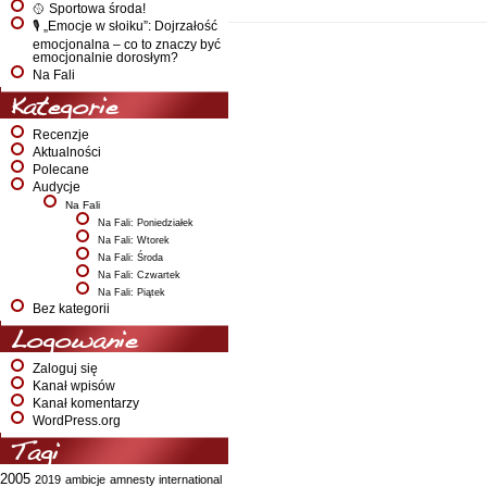
🥎 Sportowa środa!
🎙️ „Emocje w słoiku”: Dojrzałość
emocjonalna – co to znaczy być
emocjonalnie dorosłym?
Na Fali
Kategorie
Recenzje
Aktualności
Polecane
Audycje
Na Fali
Na Fali: Poniedziałek
Na Fali: Wtorek
Na Fali: Środa
Na Fali: Czwartek
Na Fali: Piątek
Bez kategorii
Logowanie
Zaloguj się
Kanał wpisów
Kanał komentarzy
WordPress.org
Tagi
2005
2019
ambicje
amnesty international