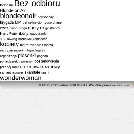
Bez odbioru
Bethesta
Blonde on Air
blondeonair
boysbandy
brygada MM
cel
celine dion
coco chanel
duety
czas
diana
droga
E3
girlsbandy
ikony
Harry Potter
inauguracja
J.K.Rowling
karnawał
kobiecość
kobiety
metro
Michelle Obama
narcyzm
nawyki
Niepodległość
piosenki
organizacja
pogoda
postanowienia
poniedziałek r
poranek
rozmowa
rozmowy
przebój
radio r
skandale
samanthapower
sushi
wonderwoman
© 2012 - 2021 Radio UNIWERSYTET. Wszelkie prawa zastrzeżone.