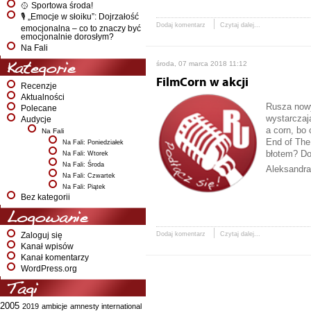
🥎 Sportowa środa!
🎙️ „Emocje w słoiku”: Dojrzałość
Dodaj komentarz
Czytaj dalej...
emocjonalna – co to znaczy być
emocjonalnie dorosłym?
Na Fali
środa, 07 marca 2018 11:12
Kategorie
FilmCorn w akcji
Recenzje
Aktualności
Rusza nowy
Polecane
wystarczaj
Audycje
a
corn
, bo
Na Fali
End of The
Na Fali: Poniedziałek
błotem? Dow
Na Fali: Wtorek
Na Fali: Środa
Aleksandra 
Na Fali: Czwartek
Na Fali: Piątek
Bez kategorii
Logowanie
Dodaj komentarz
Czytaj dalej...
Zaloguj się
Kanał wpisów
Kanał komentarzy
WordPress.org
Tagi
2005
2019
ambicje
amnesty international