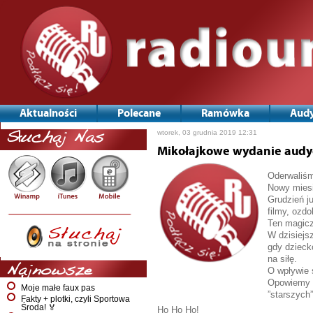
Aktualności
Polecane
Ramówka
Audy
wtorek, 03 grudnia 2019 12:31
Słuchaj Nas
Mikołajkowe wydanie audyc
Oderwaliśm
Nowy miesi
Grudzień j
filmy, ozdo
Ten magiczn
W dzisiejs
gdy dzieck
na siłę.
Najnowsze
O wpływie 
Opowiemy r
Moje małe faux pas
”starszych
Fakty + plotki, czyli Sportowa
Środa! 🏅
Ho Ho Ho!