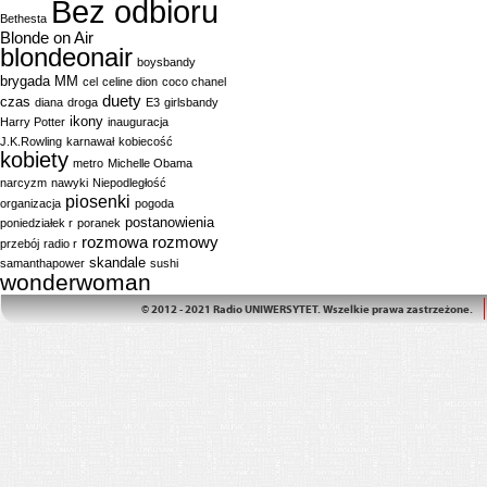
Bez odbioru
Bethesta
Blonde on Air
blondeonair
boysbandy
brygada MM
cel
celine dion
coco chanel
duety
czas
diana
droga
E3
girlsbandy
ikony
Harry Potter
inauguracja
J.K.Rowling
karnawał
kobiecość
kobiety
metro
Michelle Obama
narcyzm
nawyki
Niepodległość
piosenki
organizacja
pogoda
postanowienia
poniedziałek r
poranek
rozmowa
rozmowy
przebój
radio r
skandale
samanthapower
sushi
wonderwoman
© 2012 - 2021 Radio UNIWERSYTET. Wszelkie prawa zastrzeżone.