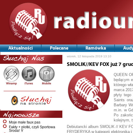
Aktualności
Polecane
Ramówka
Audy
wtorek, 12 listopada 2019 13:10
Słuchaj Nas
SMOLIK//KEV FOX już 7 grud
QUEEN OF 
będącym ef
którego wł
marca 2017
płyty tego
Saints or
Barbary Wr
m.in. w Gd
Najnowsze
Po zakońc
kolejnym, 
Moje małe faux pas
Debiutancki album SMOLIK // KEV FOX 
Fakty + plotki, czyli Sportowa
Środa! 🏅
FRYDERYKA w kategorii elektronika i 