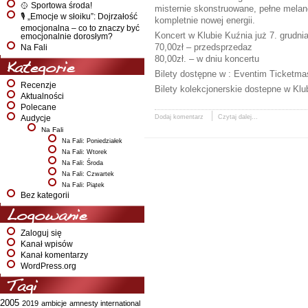
🥎 Sportowa środa!
misternie skonstruowane, pełne melan
🎙️ „Emocje w słoiku”: Dojrzałość
kompletnie nowej energii.
emocjonalna – co to znaczy być
Koncert w Klubie Kuźnia już 7. grudnia
emocjonalnie dorosłym?
70,00zł – przedsprzedaz
Na Fali
80,00zł. – w dniu koncertu
Kategorie
Bilety dostępne w : Eventim Ticketma
Recenzje
Bilety kolekcjonerskie dostepne w Klu
Aktualności
Polecane
Dodaj komentarz
Czytaj dalej...
Audycje
Na Fali
Na Fali: Poniedziałek
Na Fali: Wtorek
Na Fali: Środa
Na Fali: Czwartek
Na Fali: Piątek
Bez kategorii
Logowanie
Zaloguj się
Kanał wpisów
Kanał komentarzy
WordPress.org
Tagi
2005
2019
ambicje
amnesty international