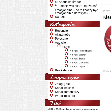
🥎 Sportowa środa!
🎙️ „Emocje w słoiku”: Dojrzałość
emocjonalna – co to znaczy być
ponied
emocjonalnie dorosłym?
Kla
Na Fali
Kategorie
Recenzje
Aktualności
Polecane
Audycje
Na Fali
Na Fali: Poniedziałek
Na Fali: Wtorek
Na Fali: Środa
Na Fali: Czwartek
Na Fali: Piątek
Bez kategorii
Dodaj 
Logowanie
Zaloguj się
Kanał wpisów
Kanał komentarzy
WordPress.org
Tagi
2005
2019
ambicje
amnesty international