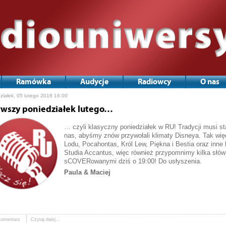
Ramówka
Audycje
Radiowcy
O nas
ziałek, 05 lutego 2018 16:00
rwszy poniedziałek lutego…
… czyli klasyczny poniedziałek w RU! Tradycji musi st
nas, abyśmy znów przywołali klimaty Disneya. Tak więc
Lodu, Pocahontas, Król Lew, Piękna i Bestia oraz inn
Studia Accantus, więc również przypomnimy kilka słów
sCOVERowanymi dziś o 19:00! Do usłyszenia.
Paula & Maciej
komentarz
Czytaj dalej...