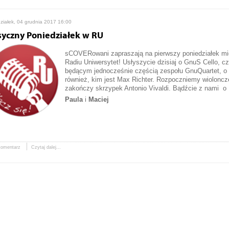
ziałek, 04 grudnia 2017 16:00
syczny Poniedziałek w RU
sCOVERowani zapraszają na pierwszy poniedziałek mie
Radiu Uniwersytet! Usłyszycie dzisiaj o GnuS Cello, cz
będącym jednocześnie częścią zespołu GnuQuartet, o 
również, kim jest Max Richter. Rozpoczniemy wiolonc
zakończy skrzypek Antonio Vivaldi. Bądźcie z nami o 
Paula
i
Maciej
komentarz
Czytaj dalej...