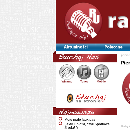
Aktualności
Polecane
ponied
Słuchaj Nas
Pie
Najnowsze
Moje małe faux pas
Fakty + plotki, czyli Sportowa
Dodaj 
Środa! 🏅