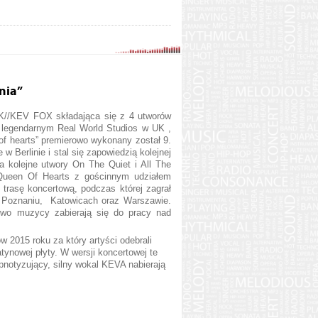
nia”
/KEV FOX składająca się z 4 utworów
w legendarnym Real World Studios w UK ,
 of hearts” premierowo wykonany został 9.
Berlinie i stal się zapowiedzią kolejnej
wa kolejne utwory On The Quiet i All The
 Queen Of Hearts z gościnnym udziałem
 trasę koncertową, podczas której zagrał
, Poznaniu, Katowicach oraz Warszawie.
two muzycy zabierają się do pracy nad
2015 roku za który artyści odebrali
ynowej płyty. W wersji koncertowej te
pnotyzujący, silny wokal KEVA nabierają