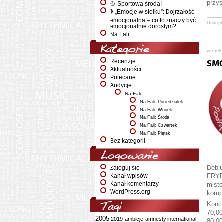
przy
🥎 Sportowa środa!
🎙️ „Emocje w słoiku”: Dojrzałość
emocjonalna – co to znaczy być
Dodaj 
emocjonalnie dorosłym?
Na Fali
Kategorie
wtorek
Recenzje
SMO
Aktualności
Polecane
Audycje
Na Fali
Na Fali: Poniedziałek
Na Fali: Wtorek
Na Fali: Środa
Na Fali: Czwartek
Na Fali: Piątek
Bez kategorii
Logowanie
Debiu
Zaloguj się
FRYDE
Kanał wpisów
Kanał komentarzy
miste
WordPress.org
kompl
Konce
Tagi
70,00
2005
2019
ambicje
amnesty international
80,00