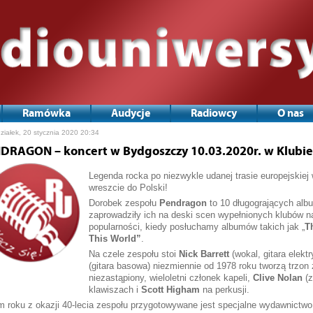
Ramówka
Audycje
Radiowcy
O nas
ziałek, 20 stycznia 2020 20:34
DRAGON – koncert w Bydgoszczy 10.03.2020r. w Klubie
Legenda rocka po niezwykle udanej trasie europejskiej w
wreszcie do Polski!
Dorobek zespołu
Pendragon
to 10 długogrających albu
zaprowadziły ich na deski scen wypełnionych klubów na
popularności, kiedy posłuchamy albumów takich jak „
T
This World”
.
Na czele zespołu stoi
Nick Barrett
(wokal, gitara elekt
(gitara basowa) niezmiennie od 1978 roku tworzą trzon
niezastąpiony, wieloletni członek kapeli,
Clive Nolan
(z
klawiszach i
Scott Higham
na perkusji.
 roku z okazji 40-lecia zespołu przygotowywane jest specjalne wydawnictwo 