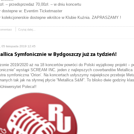
zł. – przedsprzedaż 70,00zł. – w dniu koncertu
y dostepne w: Eventim Ticketmaster
ty kolekcjonerskie dostepne wkrótce w Klubie Kuźnia. ZAPRASZAMY !
komentarz
Czytaj dalej...
, 05 listopada 2019 12:45
allica Symfonicznie w Bydgoszczy już za tydzień!
onie 2019/2020 aż na 18 koncertów powróci do Polski wyjątkowy projekt – 
onicznie” wystąpi SCREAM INC. jeden z najlepszych coverbandów Metallica 
stra symfoniczna ‘Orion’. Na koncertach usłyszymy największe przeboje Met
anych tak jak na słynnej płycie “Metallica S&M”. To blisko dwie godziny kl
Uniwersytet Poleca!!