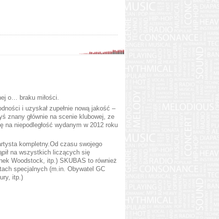
nej o… braku miłości.
dności i uzyskał zupełnie nową jakość –
yś znany głównie na scenie klubowej, ze
się na niepodległość wydanym w 2012 roku
 artysta kompletny.Od czasu swojego
pił na wszystkich liczących się
anek Woodstock, itp.) SKUBAS to również
ektach specjalnych (m.in. Obywatel GC
ry, itp.)