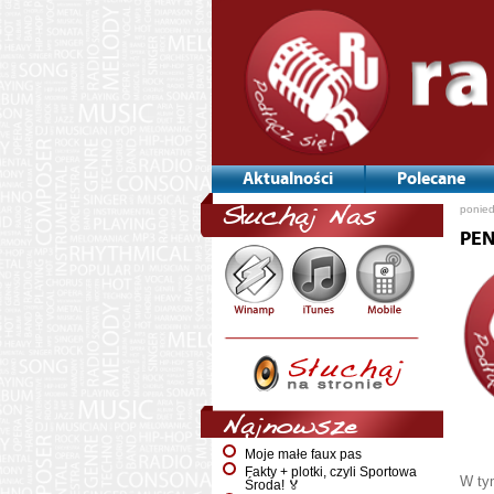
Aktualności
Polecane
ponied
Słuchaj Nas
PEN
Najnowsze
Moje małe faux pas
Fakty + plotki, czyli Sportowa
W tym
Środa! 🏅