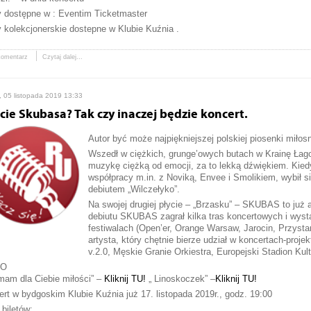
y dostępne w : Eventim Ticketmaster
y kolekcjonerskie dostepne w Klubie Kuźnia .
komentarz
Czytaj dalej...
, 05 listopada 2019 13:33
cie Skubasa? Tak czy inaczej będzie koncert.
Autor być może najpiękniejszej polskiej piosenki miłos
Wszedł w ciężkich, grunge’owych butach w Krainę Łago
muzykę ciężką od emocji, za to lekką dźwiękiem. Kied
współpracy m.in. z Noviką, Envee i Smolikiem, wybił 
debiutem „Wilczełyko”.
Na swojej drugiej płycie – „Brzasku” – SKUBAS to już
debiutu SKUBAS zagrał kilka tras koncertowych i wystą
festiwalach (Open’er, Orange Warsaw, Jarocin, Przyst
artysta, który chętnie bierze udział w koncertach-proj
v.2.0, Męskie Granie Orkiestra, Europejski Stadion Kultu
EO
mam dla Ciebie miłości” –
Kliknij TU!
„ Linoskoczek” –
Kliknij TU!
rt w bydgoskim Klubie Kuźnia już 17. listopada 2019r., godz. 19:00
biletów: