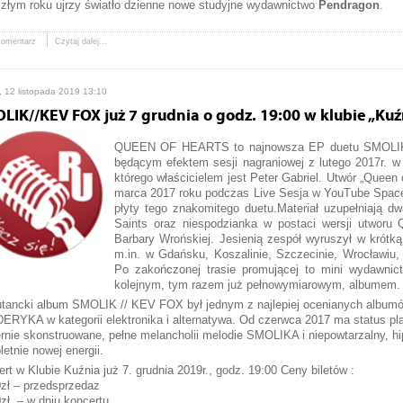
szłym roku ujrzy światło dzienne nowe studyjne wydawnictwo
Pendragon
.
komentarz
Czytaj dalej...
, 12 listopada 2019 13:10
LIK//KEV FOX już 7 grudnia o godz. 19:00 w klubie „Kuź
QUEEN OF HEARTS to najnowsza EP duetu SMOLIK/
będącym efektem sesji nagraniowej z lutego 2017r. 
którego właścicielem jest Peter Gabriel. Utwór „Queen
marca 2017 roku podczas Live Sesja w YouTube Space w 
płyty tego znakomitego duetu.Materiał uzupełniają d
Saints oraz niespodzianka w postaci wersji utworu
Barbary Wrońskiej. Jesienią zespół wyruszył w krótką
m.in. w Gdańsku, Koszalinie, Szczecinie, Wrocławiu
Po zakończonej trasie promującej to mini wydawnic
kolejnym, tym razem już pełnowymiarowym, albumem.
tancki album SMOLIK // KEV FOX był jednym z najlepiej ocenianych albumów 
RYKA w kategorii elektronika i alternatywa. Od czerwca 2017 ma status plat
rnie skonstruowane, pełne melancholii melodie SMOLIKA i niepowtarzalny, hi
etnie nowej energii.
rt w Klubie Kuźnia już 7. grudnia 2019r., godz. 19:00 Ceny biletów :
zł – przedsprzedaz
zł. – w dniu koncertu