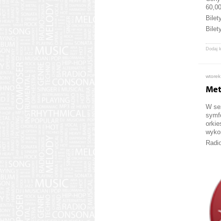
60,00
Bilet
Bile
Dodaj 
wtorek
Met
W sez
symf
orkie
wykon
Radio