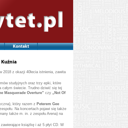
Kontakt
 Kuźnia
 2018 z okazji 40lecia istnienia, zawita
mów studyjnych oraz trzy epki, które
 całym świecie. Trudno dziwić się tej
he Masquerade Overture”
czy
„Not Of
ryczna), który razem z
Peterem Gee
 zespołu. Na koncertach pojawi się także
nany także m. in. z zespołu Arena) na
zawierające książkę i aż 5 płyt CD. W