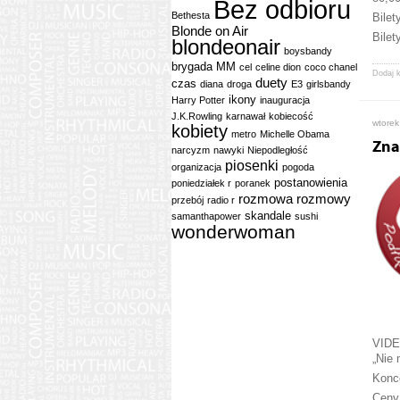
Bez odbioru
Bethesta
Bilet
Blonde on Air
Bilet
blondeonair
boysbandy
brygada MM
cel
celine dion
coco chanel
Dodaj 
duety
czas
diana
droga
E3
girlsbandy
ikony
Harry Potter
inauguracja
J.K.Rowling
karnawał
kobiecość
wtorek
kobiety
metro
Michelle Obama
Zna
narcyzm
nawyki
Niepodległość
piosenki
organizacja
pogoda
postanowienia
poniedziałek r
poranek
rozmowa
rozmowy
przebój
radio r
skandale
samanthapower
sushi
wonderwoman
VID
„Nie 
Konce
Ceny 