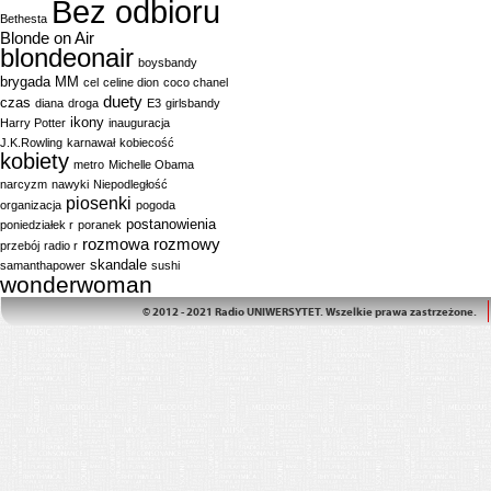
Bez odbioru
Bethesta
Blonde on Air
blondeonair
boysbandy
brygada MM
cel
celine dion
coco chanel
duety
czas
diana
droga
E3
girlsbandy
ikony
Harry Potter
inauguracja
J.K.Rowling
karnawał
kobiecość
kobiety
metro
Michelle Obama
narcyzm
nawyki
Niepodległość
piosenki
organizacja
pogoda
postanowienia
poniedziałek r
poranek
rozmowa
rozmowy
przebój
radio r
skandale
samanthapower
sushi
wonderwoman
© 2012 - 2021 Radio UNIWERSYTET. Wszelkie prawa zastrzeżone.