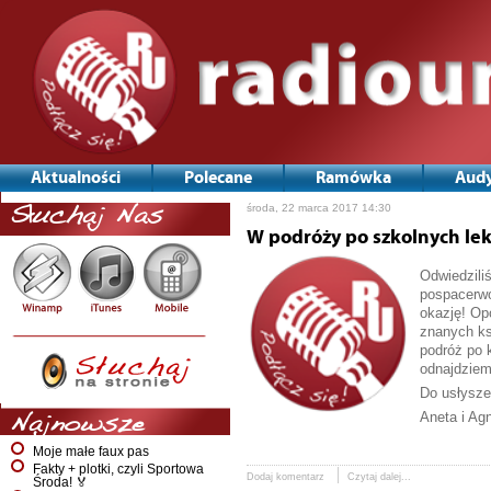
Aktualności
Polecane
Ramówka
Audy
środa, 22 marca 2017 14:30
Słuchaj Nas
W podróży po szkolnych lek
Odwiedzili
pospacerwo
okazję! Op
znanych ks
podróż po 
odnajdziem
Do usłysze
Aneta i Ag
Najnowsze
Moje małe faux pas
Fakty + plotki, czyli Sportowa
Dodaj komentarz
Czytaj dalej...
Środa! 🏅