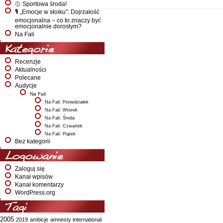
🥎 Sportowa środa!
🎙️ „Emocje w słoiku”: Dojrzałość
emocjonalna – co to znaczy być
emocjonalnie dorosłym?
Na Fali
Kategorie
Recenzje
Aktualności
Polecane
Audycje
Na Fali
Na Fali: Poniedziałek
Na Fali: Wtorek
Na Fali: Środa
Na Fali: Czwartek
Na Fali: Piątek
Bez kategorii
Logowanie
Zaloguj się
Kanał wpisów
Kanał komentarzy
WordPress.org
Tagi
2005
2019
ambicje
amnesty international