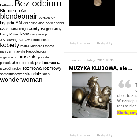
Bez odbioru
Bethesta
Blonde on Air
blondeonair
boysbandy
brygada MM
cel
celine dion
coco chanel
duety
czas
diana
droga
E3
girlsbandy
ikony
Harry Potter
inauguracja
J.K.Rowling
karnawał
kobiecość
kobiety
Dodaj komentarz
Czytaj dalej...
metro
Michelle Obama
narcyzm
nawyki
Niepodległość
piosenki
organizacja
pogoda
czwartek, 08 lutego 2024 18:35
postanowienia
poniedziałek r
poranek
rozmowa
rozmowy
MUZYKA KLUBOWA, ale…
przebój
radio r
skandale
samanthapower
sushi
wonderwoman
choć to ża
W dzisiejs
reszta nie
Startujemy
Dodaj komentarz
Czytaj dalej...