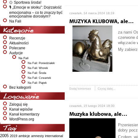
🥎 Sportowa środa!
🎙️ „Emocje w słoiku”: Dojrzałość
emocjonalna – co to znaczy być
czwartek, 14 marca 2024 18:19
emocjonalnie dorosłym?
MUZYKA KLUBOWA, ale…
Na Fali
Kategorie
za nami Os
czerwone d
Recenzje
włączacie 
Aktualności
Polecane
My zabierz
Audycje
Na Fali
Na Fali: Poniedziałek
Na Fali: Wtorek
Na Fali: Środa
Na Fali: Czwartek
Na Fali: Piątek
Bez kategorii
Dodaj komentarz
Czytaj dalej...
Logowanie
Zaloguj się
czwartek, 15 lutego 2024 18:30
Kanał wpisów
Muzyka klubowa, ale…
Kanał komentarzy
WordPress.org
Przeniesiem
Tagi
dobry pocz
2005
2019
ambicje
amnesty international
Czołem, wi