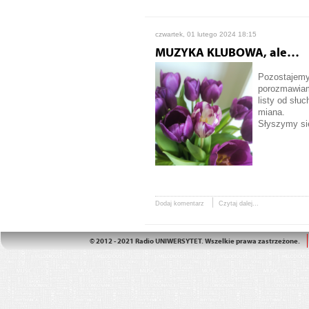
czwartek, 01 lutego 2024 18:15
MUZYKA KLUBOWA, ale…
Pozostajemy 
porozmawiamy
listy od słu
miana.
Słyszymy się
Dodaj komentarz
Czytaj dalej...
© 2012 - 2021 Radio UNIWERSYTET. Wszelkie prawa zastrzeżone.