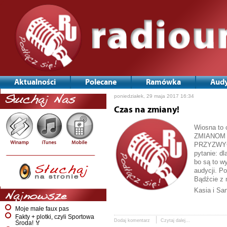
Aktualności
Polecane
Ramówka
Audy
poniedziałek, 29 maja 2017 16:34
Słuchaj Nas
Czas na zmiany!
Wiosna to 
ZMIANOM MÓ
PRZYZWYCZ
pytanie: d
bo są to w
audycji. P
Bądźcie z 
Kasia i Sa
Najnowsze
Moje małe faux pas
Fakty + plotki, czyli Sportowa
Dodaj komentarz
Czytaj dalej...
Środa! 🏅