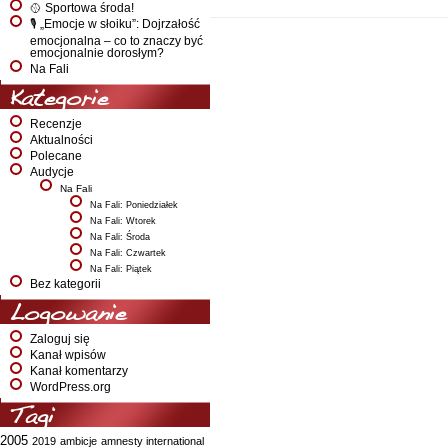
🥎 Sportowa środa!
🎙️ „Emocje w słoiku”: Dojrzałość
emocjonalna – co to znaczy być
emocjonalnie dorosłym?
Na Fali
Kategorie
Recenzje
Aktualności
Polecane
Audycje
Na Fali
Na Fali: Poniedziałek
Na Fali: Wtorek
Na Fali: Środa
Na Fali: Czwartek
Na Fali: Piątek
Bez kategorii
Logowanie
Zaloguj się
Kanał wpisów
Kanał komentarzy
WordPress.org
Tagi
2005
2019
ambicje
amnesty international