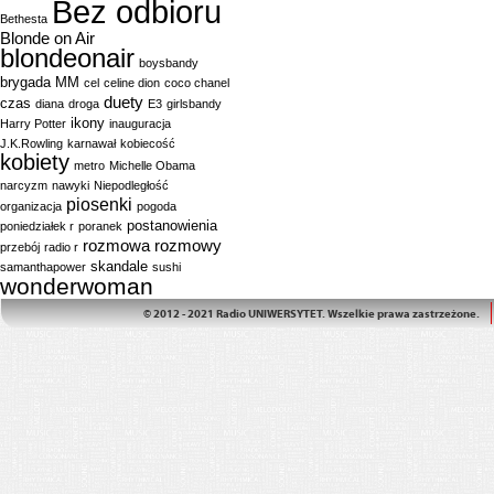
Bez odbioru
Bethesta
Blonde on Air
blondeonair
boysbandy
brygada MM
cel
celine dion
coco chanel
duety
czas
diana
droga
E3
girlsbandy
ikony
Harry Potter
inauguracja
J.K.Rowling
karnawał
kobiecość
kobiety
metro
Michelle Obama
narcyzm
nawyki
Niepodległość
piosenki
organizacja
pogoda
postanowienia
poniedziałek r
poranek
rozmowa
rozmowy
przebój
radio r
skandale
samanthapower
sushi
wonderwoman
© 2012 - 2021 Radio UNIWERSYTET. Wszelkie prawa zastrzeżone.