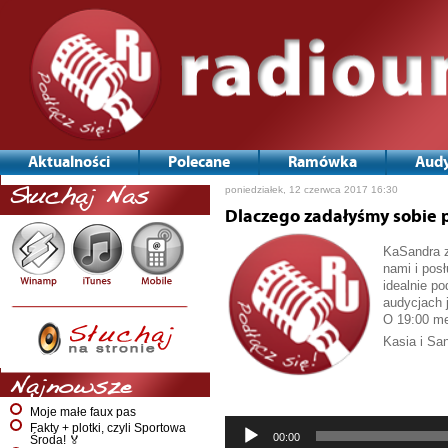
Aktualności
Polecane
Ramówka
Audy
poniedziałek, 12 czerwca 2017 16:30
Słuchaj Nas
Dlaczego zadałyśmy sobie p
KaSandra z
nami i pos
idealnie p
audycjach 
O 19:00 me
Kasia i Sa
Odtwarzac
plików
Najnowsze
dźwiękowy
Moje małe faux pas
Fakty + plotki, czyli Sportowa
00:00
Środa! 🏅