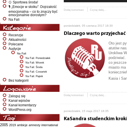
🥎 Sportowa środa!
🎙️ „Emocje w słoiku”: Dojrzałość
Dodaj komentarz
Czytaj dalej...
emocjonalna – co to znaczy być
emocjonalnie dorosłym?
Na Fali
poniedziałek, 05 czerwca 2017 16:30
Kategorie
Dlaczego warto przyjechać
Recenzje
Aktualności
Oto jest p
Polecane
atutów nas
Audycje
Urokliwa W
Na Fali
podziwiać.
Na Fali: Poniedziałek
co jeszcze
Na Fali: Wtorek
miasto ma 
Na Fali: Środa
koniecznie
Na Fali: Czwartek
Na Fali: Piątek
Kasia i Sa
Bez kategorii
Logowanie
Dodaj komentarz
Czytaj dalej...
Zaloguj się
Kanał wpisów
Kanał komentarzy
WordPress.org
poniedziałek, 15 maja 2017 16:35
Tagi
KaSandra studenckim krok
2005
2019
ambicje
amnesty international