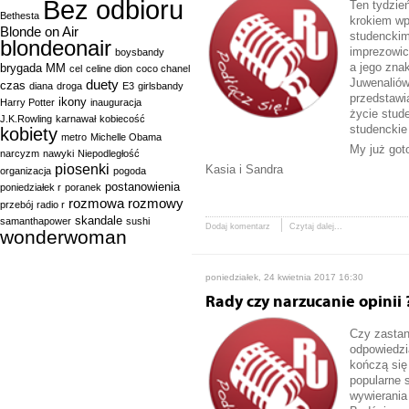
Bez odbioru
Ten tydzie
Bethesta
krokiem wp
Blonde on Air
studenckim
blondeonair
imprezowic
boysbandy
a jego zna
brygada MM
cel
celine dion
coco chanel
Juwenaliów 
duety
czas
diana
droga
E3
girlsbandy
przedstawi
ikony
Harry Potter
inauguracja
życie stud
J.K.Rowling
karnawał
kobiecość
studenckie
kobiety
metro
Michelle Obama
My już got
narcyzm
nawyki
Niepodległość
piosenki
Kasia i Sandra
organizacja
pogoda
postanowienia
poniedziałek r
poranek
rozmowa
rozmowy
przebój
radio r
skandale
samanthapower
sushi
Dodaj komentarz
Czytaj dalej...
wonderwoman
poniedziałek, 24 kwietnia 2017 16:30
Rady czy narzucanie opinii 
Czy zastan
odpowiedzi
kończą się
popularne 
wywierania