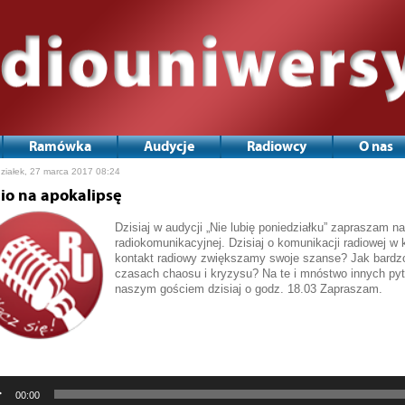
Ramówka
Audycje
Radiowcy
O nas
ziałek, 27 marca 2017 08:24
io na apokalipsę
Dzisiaj w audycji „Nie lubię poniedziałku” zapraszam n
radiokomunikacyjnej. Dzisiaj o komunikacji radiowej w
kontakt radiowy zwiększamy swoje szanse? Jak bardzo
czasach chaosu i kryzysu? Na te i mnóstwo innych py
naszym gościem dzisiaj o godz. 18.03 Zapraszam.
Odtwarzacz
plików
dźwiękowych
00:00