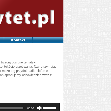
Kontakt
a trzecią odsłonę tematyki
 kontekście przetrwania. Czy utrzymując
 może się przydać radiotelefon w
tań spróbujemy odpowiedzieć wraz z
Używaj
00:00
strzałek