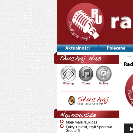
Aktualności
Polecane
ponied
Słuchaj Nas
Rad
Najnowsze
Moje małe faux pas
Fakty + plotki, czyli Sportowa
Środa! 🏅