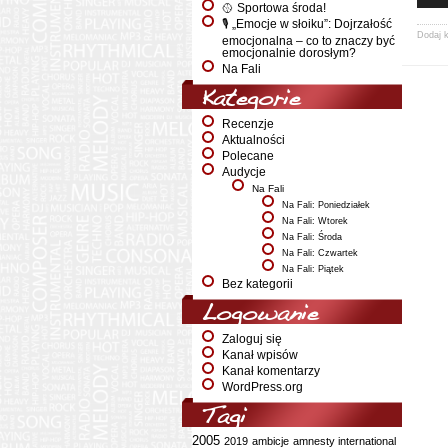
🥎 Sportowa środa!
🎙️ „Emocje w słoiku”: Dojrzałość
Dodaj 
emocjonalna – co to znaczy być
emocjonalnie dorosłym?
Na Fali
Kategorie
Recenzje
Aktualności
Polecane
Audycje
Na Fali
Na Fali: Poniedziałek
Na Fali: Wtorek
Na Fali: Środa
Na Fali: Czwartek
Na Fali: Piątek
Bez kategorii
Logowanie
Zaloguj się
Kanał wpisów
Kanał komentarzy
WordPress.org
Tagi
2005
2019
ambicje
amnesty international