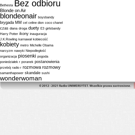
Bez odbioru
Bethesta
Blonde on Air
blondeonair
boysbandy
brygada MM
cel
celine dion
coco chanel
duety
czas
diana
droga
E3
girlsbandy
ikony
Harry Potter
inauguracja
J.K.Rowling
karnawał
kobiecość
kobiety
metro
Michelle Obama
narcyzm
nawyki
Niepodległość
piosenki
organizacja
pogoda
postanowienia
poniedziałek r
poranek
rozmowa
rozmowy
przebój
radio r
skandale
samanthapower
sushi
wonderwoman
© 2012 - 2021 Radio UNIWERSYTET. Wszelkie prawa zastrzeżone.