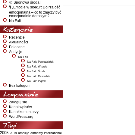
🥎 Sportowa środa!
🎙️ „Emocje w słoiku”: Dojrzałość
emocjonalna – co to znaczy być
emocjonalnie dorosłym?
Na Fali
Kategorie
Recenzje
Aktualności
Polecane
Audycje
Na Fali
Na Fali: Poniedziałek
Na Fali: Wtorek
Na Fali: Środa
Na Fali: Czwartek
Na Fali: Piątek
Bez kategorii
Logowanie
Zaloguj się
Kanał wpisów
Kanał komentarzy
WordPress.org
Tagi
2005
2019
ambicje
amnesty international