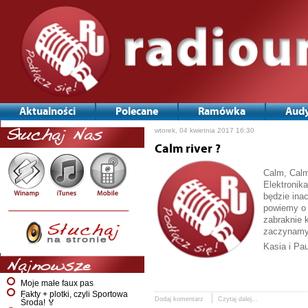
Aktualności
Polecane
Ramówka
Audy
wtorek, 04 kwietnia 2017 16:30
Słuchaj Nas
Calm river ?
Calm, Calm
Elektronik
będzie ina
powiemy o 
zabraknie 
zaczynamy 
Kasia i Pa
Najnowsze
Moje małe faux pas
Fakty + plotki, czyli Sportowa
Dodaj komentarz
Czytaj dalej...
Środa! 🏅