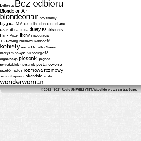
Bez odbioru
Bethesta
Blonde on Air
blondeonair
boysbandy
brygada MM
cel
celine dion
coco chanel
duety
czas
diana
droga
E3
girlsbandy
ikony
Harry Potter
inauguracja
J.K.Rowling
karnawał
kobiecość
kobiety
metro
Michelle Obama
narcyzm
nawyki
Niepodległość
piosenki
organizacja
pogoda
postanowienia
poniedziałek r
poranek
rozmowa
rozmowy
przebój
radio r
skandale
samanthapower
sushi
wonderwoman
© 2012 - 2021 Radio UNIWERSYTET. Wszelkie prawa zastrzeżone.