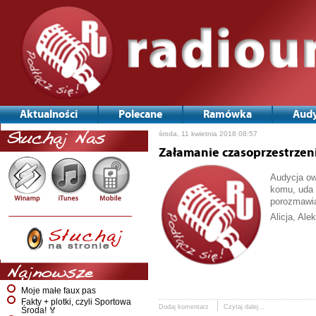
Aktualności
Polecane
Ramówka
Audy
środa, 11 kwietnia 2018 08:57
Słuchaj Nas
Załamanie czasoprzestrzen
Audycja ow
komu, uda 
porozmawia
Alicja, Ale
Najnowsze
Moje małe faux pas
Fakty + plotki, czyli Sportowa
Dodaj komentarz
Czytaj dalej...
Środa! 🏅