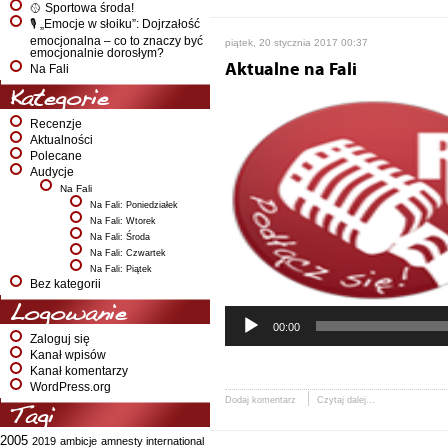
🥎 Sportowa środa!
🎙️ „Emocje w słoiku”: Dojrzałość
emocjonalna – co to znaczy być
piątek, 20 stycznia 2017 00:37
emocjonalnie dorosłym?
Aktualne na Fali
Na Fali
Kategorie
Recenzje
Aktualności
Polecane
Audycje
Na Fali
Na Fali: Poniedziałek
Na Fali: Wtorek
Na Fali: Środa
Na Fali: Czwartek
Na Fali: Piątek
Bez kategorii
Logowanie
00:00
Zaloguj się
Kanał wpisów
Kanał komentarzy
WordPress.org
Dodaj komentarz
Czytaj dalej...
Tagi
2005
2019
ambicje
amnesty international