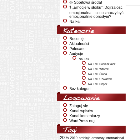
🥎 Sportowa środa!
🎙️ „Emocje w słoiku”: Dojrzałość
emocjonalna – co to znaczy być
emocjonalnie dorosłym?
Na Fali
Kategorie
Recenzje
Aktualności
Polecane
Audycje
Na Fali
Na Fali: Poniedziałek
Na Fali: Wtorek
Na Fali: Środa
Na Fali: Czwartek
Na Fali: Piątek
Bez kategorii
Logowanie
Zaloguj się
Kanał wpisów
Kanał komentarzy
WordPress.org
Tagi
2005
2019
ambicje
amnesty international