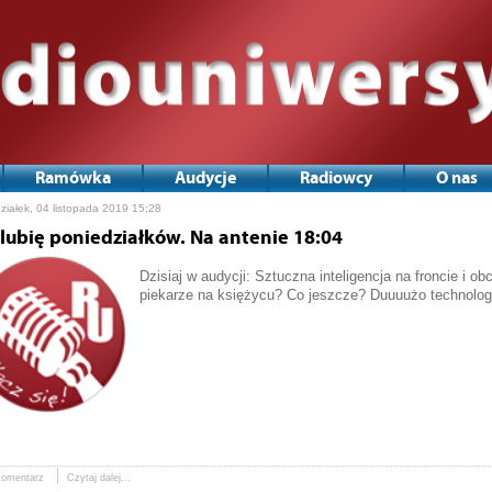
Ramówka
Audycje
Radiowcy
O nas
ziałek, 04 listopada 2019 15:28
 lubię poniedziałków. Na antenie 18:04
Dzisiaj w audycji: Sztuczna inteligencja na froncie i ob
piekarze na księżycu? Co jeszcze? Duuuużo technolog
komentarz
Czytaj dalej...