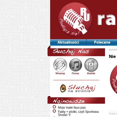
Aktualności
Polecane
ponied
Słuchaj Nas
Nie
Najnowsze
Moje małe faux pas
Fakty + plotki, czyli Sportowa
Dodaj 
Środa! 🏅