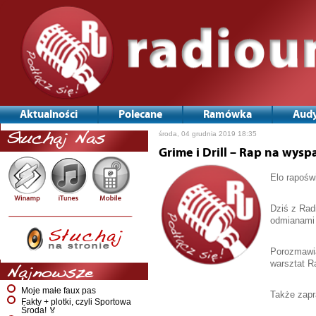
Aktualności
Polecane
Ramówka
Audy
środa, 04 grudnia 2019 18:35
Słuchaj Nas
Grime i Drill – Rap na wysp
Elo rapośw
Dziś z Rad
odmianami 
Porozmawi
warsztat Ra
Najnowsze
Moje małe faux pas
Także zapr
Fakty + plotki, czyli Sportowa
Środa! 🏅