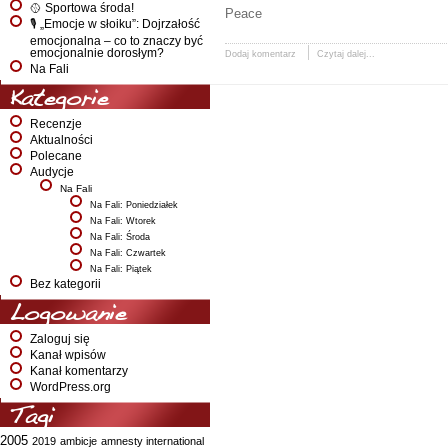
🥎 Sportowa środa!
Peace
🎙️ „Emocje w słoiku”: Dojrzałość
emocjonalna – co to znaczy być
emocjonalnie dorosłym?
Dodaj komentarz
Czytaj dalej...
Na Fali
Kategorie
Recenzje
Aktualności
Polecane
Audycje
Na Fali
Na Fali: Poniedziałek
Na Fali: Wtorek
Na Fali: Środa
Na Fali: Czwartek
Na Fali: Piątek
Bez kategorii
Logowanie
Zaloguj się
Kanał wpisów
Kanał komentarzy
WordPress.org
Tagi
2005
2019
ambicje
amnesty international