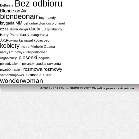
Bez odbioru
Bethesta
Blonde on Air
blondeonair
boysbandy
brygada MM
cel
celine dion
coco chanel
duety
czas
diana
droga
E3
girlsbandy
ikony
Harry Potter
inauguracja
J.K.Rowling
karnawał
kobiecość
kobiety
metro
Michelle Obama
narcyzm
nawyki
Niepodległość
piosenki
organizacja
pogoda
postanowienia
poniedziałek r
poranek
rozmowa
rozmowy
przebój
radio r
skandale
samanthapower
sushi
wonderwoman
© 2012 - 2021 Radio UNIWERSYTET. Wszelkie prawa zastrzeżone.