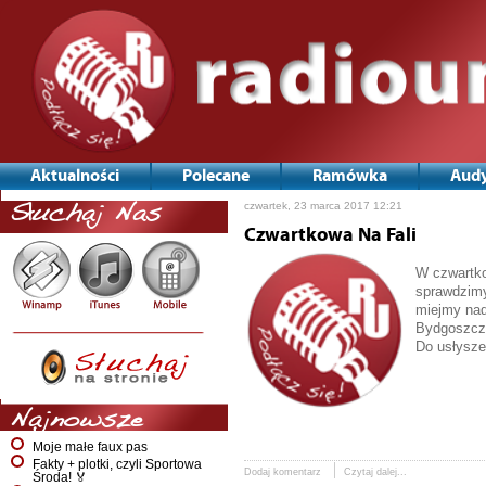
Aktualności
Polecane
Ramówka
Audy
czwartek, 23 marca 2017 12:21
Słuchaj Nas
Czwartkowa Na Fali
W czwartko
sprawdzimy
miejmy nad
Bydgoszczy
Do usłysze
Najnowsze
Moje małe faux pas
Fakty + plotki, czyli Sportowa
Dodaj komentarz
Czytaj dalej...
Środa! 🏅