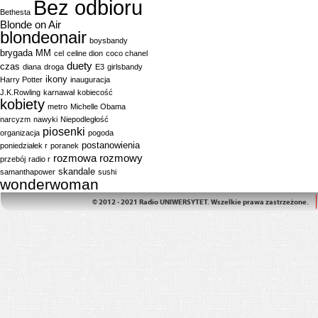
Bez odbioru
Bethesta
Blonde on Air
blondeonair
boysbandy
brygada MM
cel
celine dion
coco chanel
duety
czas
diana
droga
E3
girlsbandy
ikony
Harry Potter
inauguracja
J.K.Rowling
karnawał
kobiecość
kobiety
metro
Michelle Obama
narcyzm
nawyki
Niepodległość
piosenki
organizacja
pogoda
postanowienia
poniedziałek r
poranek
rozmowa
rozmowy
przebój
radio r
skandale
samanthapower
sushi
wonderwoman
© 2012 - 2021 Radio UNIWERSYTET. Wszelkie prawa zastrzeżone.