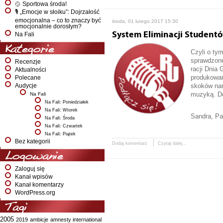
🥎 Sportowa środa!
🎙️ „Emocje w słoiku”: Dojrzałość
emocjonalna – co to znaczy być
środa, 01 lutego 2017 15:30
emocjonalnie dorosłym?
System Eliminacji Studen
Na Fali
Kategorie
Czyli o ty
sprawdzone
Recenzje
racji Dnia
Aktualności
produkowan
Polecane
skoków nar
Audycje
muzyką. Do
Na Fali
Na Fali: Poniedziałek
Na Fali: Wtorek
Sandra, Pa
Na Fali: Środa
Na Fali: Czwartek
Na Fali: Piątek
Bez kategorii
Dodaj komentarz
Czytaj dalej...
Logowanie
Zaloguj się
Kanał wpisów
Kanał komentarzy
WordPress.org
Tagi
2005
2019
ambicje
amnesty international