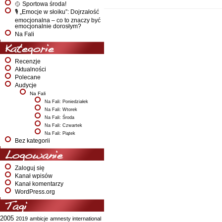
🥎 Sportowa środa!
🎙️ „Emocje w słoiku”: Dojrzałość
emocjonalna – co to znaczy być
emocjonalnie dorosłym?
Na Fali
Kategorie
Recenzje
Aktualności
Polecane
Audycje
Na Fali
Na Fali: Poniedziałek
Na Fali: Wtorek
Na Fali: Środa
Na Fali: Czwartek
Na Fali: Piątek
Bez kategorii
Logowanie
Zaloguj się
Kanał wpisów
Kanał komentarzy
WordPress.org
Tagi
2005
2019
ambicje
amnesty international