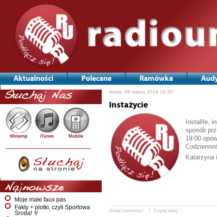
Aktualności
Polecane
Ramówka
Audy
środa, 06 marca 2019 16:30
Słuchaj Nas
Instażycie
Instalife, 
sposób prz
19:00 opow
Codziennoś
Katarzyna 
Najnowsze
Moje małe faux pas
Fakty + plotki, czyli Sportowa
Dodaj komentarz
Czytaj dalej...
Środa! 🏅