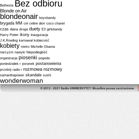
Bez odbioru
Bethesta
Blonde on Air
blondeonair
boysbandy
brygada MM
cel
celine dion
coco chanel
duety
czas
diana
droga
E3
girlsbandy
ikony
Harry Potter
inauguracja
J.K.Rowling
karnawał
kobiecość
kobiety
metro
Michelle Obama
narcyzm
nawyki
Niepodległość
piosenki
organizacja
pogoda
postanowienia
poniedziałek r
poranek
rozmowa
rozmowy
przebój
radio r
skandale
samanthapower
sushi
wonderwoman
© 2012 - 2021 Radio UNIWERSYTET. Wszelkie prawa zastrzeżone.