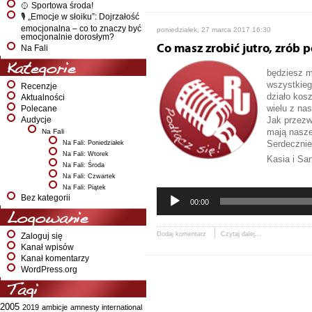
🥎 Sportowa środa!
🎙️ „Emocje w słoiku”: Dojrzałość
emocjonalna – co to znaczy być
poniedziałek, 27 marca 2017 16:30
emocjonalnie dorosłym?
Co masz zrobić jutro, zrób 
Na Fali
Kategorie
będziesz m
wszystkieg
Recenzje
działo kos
Aktualności
wielu z na
Polecane
Jak przezw
Audycje
mają nasze
Na Fali
Serdeczni
Na Fali: Poniedziałek
Na Fali: Wtorek
Kasia i Sa
Na Fali: Środa
Odtwarzac
Na Fali: Czwartek
plików
Na Fali: Piątek
dźwiękowy
Bez kategorii
00:00
Logowanie
Dodaj komentarz
Czytaj dalej...
Zaloguj się
Kanał wpisów
Kanał komentarzy
WordPress.org
Tagi
2005
2019
ambicje
amnesty international