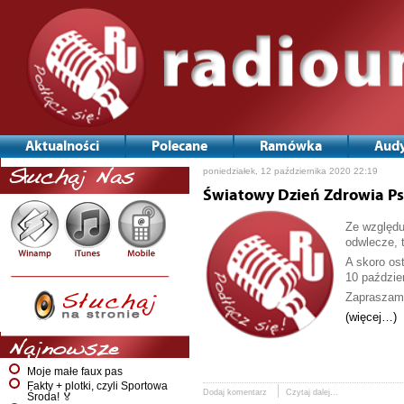
Aktualności
Polecane
Ramówka
Audy
poniedziałek, 12 października 2020 22:19
Słuchaj Nas
Światowy Dzień Zdrowia P
Ze względu
odwlecze, 
A skoro os
10 paździe
Zapraszam 
(więcej…)
Najnowsze
Moje małe faux pas
Fakty + plotki, czyli Sportowa
Dodaj komentarz
Czytaj dalej...
Środa! 🏅