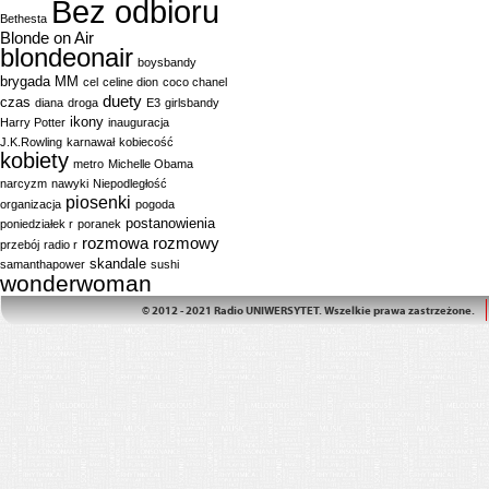
Bez odbioru
Bethesta
Blonde on Air
blondeonair
boysbandy
brygada MM
cel
celine dion
coco chanel
duety
czas
diana
droga
E3
girlsbandy
ikony
Harry Potter
inauguracja
J.K.Rowling
karnawał
kobiecość
kobiety
metro
Michelle Obama
narcyzm
nawyki
Niepodległość
piosenki
organizacja
pogoda
postanowienia
poniedziałek r
poranek
rozmowa
rozmowy
przebój
radio r
skandale
samanthapower
sushi
wonderwoman
© 2012 - 2021 Radio UNIWERSYTET. Wszelkie prawa zastrzeżone.