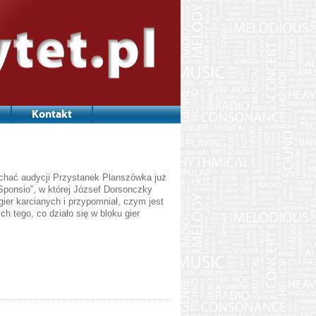
Kontakt
uchać audycji Przystanek Planszówka już
Sponsio”, w której József Dorsonczky
ier karcianych i przypomniał, czym jest
h tego, co działo się w bloku gier