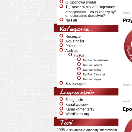
🥎 Sportowa środa!
🎙️ „Emocje w słoiku”: Dojrzałość
emocjonalna – co to znaczy być
środa,
emocjonalnie dorosłym?
Prz
Na Fali
Kategorie
Recenzje
Aktualności
Polecane
Audycje
Na Fali
Na Fali: Poniedziałek
Na Fali: Wtorek
Na Fali: Środa
Na Fali: Czwartek
Na Fali: Piątek
Bez kategorii
Dodaj 
Logowanie
Zaloguj się
środa,
Kanał wpisów
Epo
Kanał komentarzy
WordPress.org
Tagi
2005
2019
ambicje
amnesty international