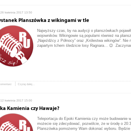
 26 kwietnia 2017 13:50
ystanek Planszówka z wikingami w tle
Najwyższy czas, by na audycji o planszówkach pojawił
wojowników. Wikingowie są popularni również na plan
„Najeźdźcy z Północy” oraz „Królestwa wikingów”. Nie
zapartym tchem śledzicie losy Ragnara… 😉 Zaczynam
komentarz
Czytaj dalej...
 12 kwietnia 2017 15:00
ka Kamienia czy Hawaje?
Teleportacja do Epoki Kamienia czy może budowanie w
możecie się zdecydować, pozwólcie, że w środę o 20:
Planszówka pomożemy Wam dokonać wyboru. Będzie k