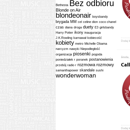
Bez odbioru
Bethesta
Blonde on Air
blondeonair
boysbandy
brygada MM
cel
celine dion
coco chanel
duety
czas
diana
droga
E3
girlsbandy
ikony
Harry Potter
inauguracja
J.K.Rowling
karnawał
kobiecość
kobiety
Dodaj 
metro
Michelle Obama
narcyzm
nawyki
Niepodległość
piosenki
organizacja
pogoda
środa,
postanowienia
poniedziałek r
poranek
rozmowa
rozmowy
Call
przebój
radio r
skandale
samanthapower
sushi
wonderwoman
Dodaj 