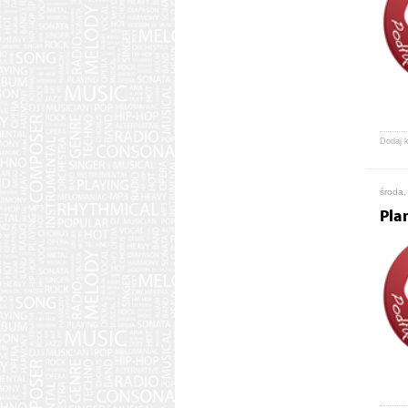
Dodaj 
środa,
Pla