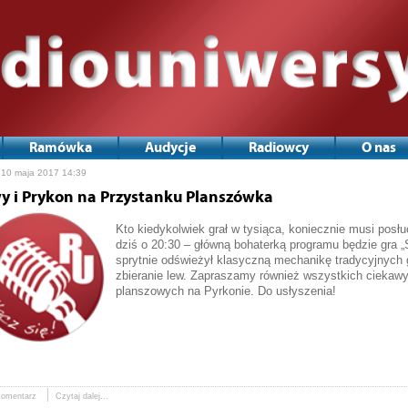
Ramówka
Audycje
Radiowcy
O nas
gacja
 10 maja 2017 14:39
ach
y i Prykon na Przystanku Planszówka
Kto kiedykolwiek grał w tysiąca, koniecznie musi posł
dziś o 20:30 – główną bohaterką programu będzie gra „
sprytnie odświeżył klasyczną mechanikę tradycyjnych g
zbieranie lew. Zapraszamy również wszystkich ciekawyc
planszowych na Pyrkonie. Do usłyszenia!
komentarz
Czytaj dalej...