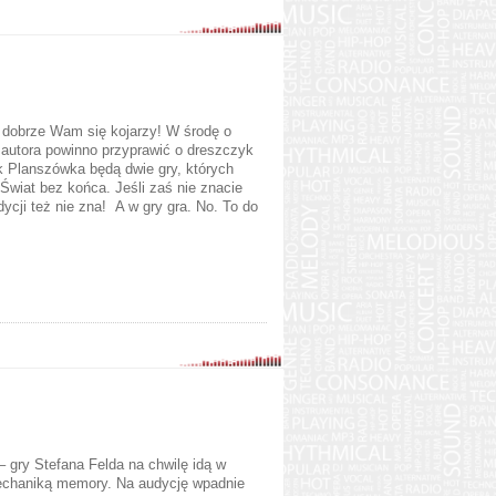
To dobrze Wam się kojarzy! W środę o
autora powinno przyprawić o dreszczyk
k Planszówka będą dwie gry, których
Świat bez końca
. Jeśli zaś nie znacie
dycji też nie zna! A w gry gra. No. To do
– gry Stefana Felda na chwilę idą w
echaniką memory. Na audycję wpadnie