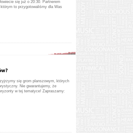
wiecie się już o 20:30. Partnerem
 którym to przygotowaliśmy dla Was
ków?
rzyjrzymy się grom planszowym, których
orystyczny. Nie gwarantujemy, że
oryzonty w tej tematyce! Zapraszamy: