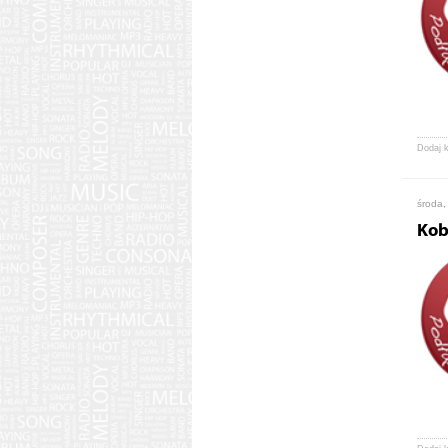
Dodaj 
środa,
Kob