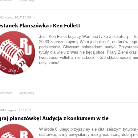
komentarz
Czytaj dalej...
 01 marca 2017 15:00
ystanek Planszówka i Ken Follett
Jeśli Ken Follet kojarzy Wam się tylko z literaturą… 
20:30 zaprezentujemy Wam jednak coś, co fanów tego 
podniecenia. Głównymi bohaterkami audycji Przystane
tytuły dla wielu z Was nie będą obce:
Filary Ziemi
oraz
twórczości Folletta, nie szkodzi – 2/3 składu naszej au
usłyszenia!
komentarz
Czytaj dalej...
 08 lutego 2017 11:52
raj planszówkę! Audycja z konkursem w tle
W środę 8 lutego przyjrzymy się ciut lżejszym tytułom 
odstawkę, a my powysilamy mózgi nad starą, dobrą m