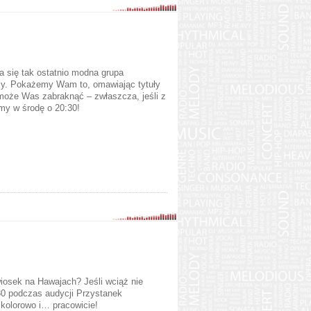
a się tak ostatnio modna grupa
szy. Pokażemy Wam to, omawiając tytuły
 może Was zabraknąć – zwłaszcza, jeśli z
y w środę o 20:30!
iosek na Hawajach? Jeśli wciąż nie
30 podczas audycji Przystanek
olorowo i… pracowicie!