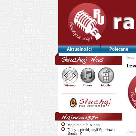
Aktualności
Polecane
Nawi
środa,
Słuchaj Nas
po
wpis
Lew
Najnowsze
Moje małe faux pas
Fakty + plotki, czyli Sportowa
Dodaj 
Środa! 🏅