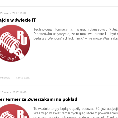
 29 marca 2017 15:00
ajcie w świecie IT
Technologia informacyjna… w grach planszowych? Już 
Planszówka usłyszycie, że to możliwe, proste i… być
będą gry „Vendors” i „Hack Trick” – nie może Was zabr
komentarz
Czytaj dalej...
 15 marca 2017 16:00
er Farmer ze Zwierzakami na pokład
To właśnie te gry będą rządziły podczas 39. już audy
Was więc w świat familijnych gier, które z powodzen
graczom, budując ich sympatię do planszówek. Czeka