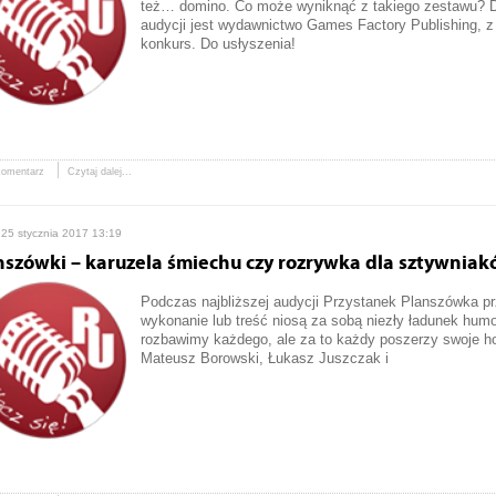
też… domino. Co może wyniknąć z takiego zestawu? Do
audycji jest wydawnictwo Games Factory Publishing, z
konkurs. Do usłyszenia!
komentarz
Czytaj dalej...
 25 stycznia 2017 13:19
nszówki – karuzela śmiechu czy rozrywka dla sztywnia
Podczas najbliższej audycji Przystanek Planszówka p
wykonanie lub treść niosą za sobą niezły ładunek hum
rozbawimy każdego, ale za to każdy poszerzy swoje h
Mateusz Borowski, Łukasz Juszczak i