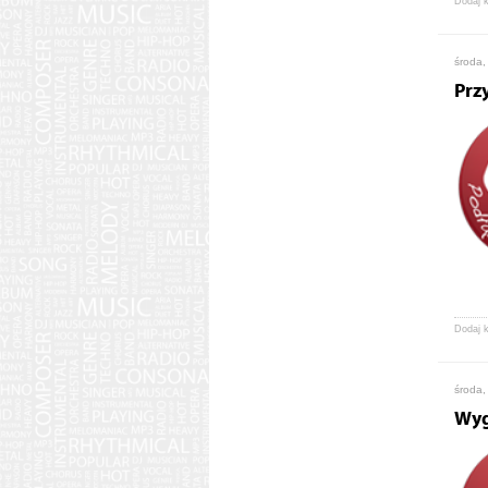
Dodaj 
środa,
Prz
Dodaj 
środa,
Wyg