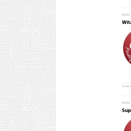
środa,
Wit
Dodaj 
środa,
Sup