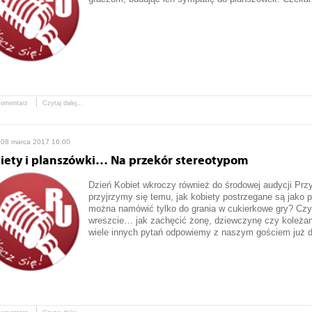
komentarz
Czytaj dalej...
 08 marca 2017 16:00
iety i planszówki… Na przekór stereotypom
Dzień Kobiet wkroczy również do środowej audycji Prz
przyjrzymy się temu, jak kobiety postrzegane są jako 
można namówić tylko do grania w cukierkowe gry? Czy 
wreszcie… jak zachęcić żonę, dziewczynę czy koleżank
wiele innych pytań odpowiemy z naszym gościem już d