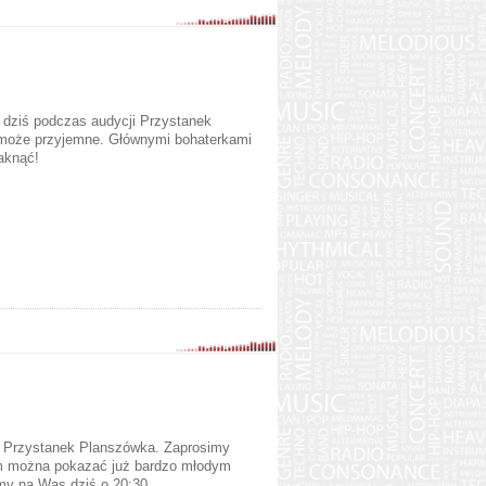
dziś podczas audycji Przystanek
 może przyjemne. Głównymi bohaterkami
aknąć!
cji Przystanek Planszówka. Zaprosimy
iem można pokazać już bardzo młodym
my na Was dziś o 20:30.