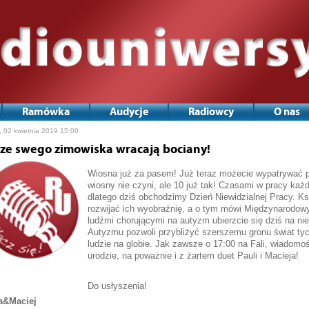
Ramówka
Audycje
Radiowcy
O nas
, 02 kwietnia 2019 15:00
 ze swego zimowiska wracają bociany!
Wiosna już za pasem! Już teraz możecie wypatrywać p
wiosny nie czyni, ale 10 już tak! Czasami w pracy każ
dlatego dziś obchodzimy Dzień Niewidzialnej Pracy. Ks
rozwijać ich wyobraźnię, a o tym mówi Międzynarodowy 
ludźmi chorującymi na autyzm ubierzcie się dziś na n
Autyzmu pozwoli przybliżyć szerszemu gronu świat tych 
ludzie na globie. Jak zawsze o 17:00 na Fali, wiadomoś
urodzie, na poważnie i z żartem duet Pauli i Macieja!
Do usłyszenia!
a&Maciej