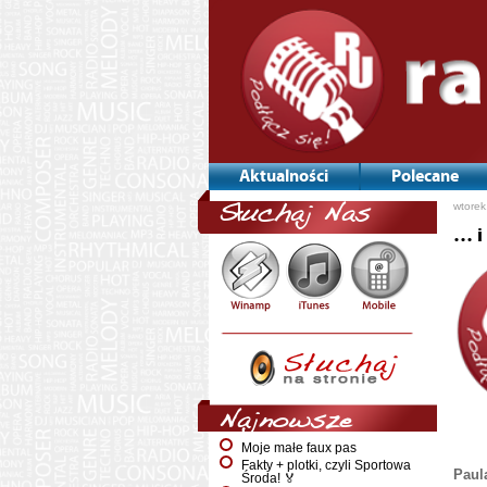
Aktualności
Polecane
wtorek
Słuchaj Nas
… i
Najnowsze
Moje małe faux pas
Fakty + plotki, czyli Sportowa
Paul
Środa! 🏅