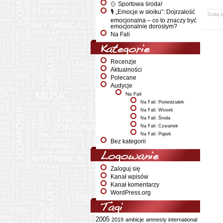
🥎 Sportowa środa!
🎙️ „Emocje w słoiku”: Dojrzałość
Dodaj 
emocjonalna – co to znaczy być
emocjonalnie dorosłym?
Na Fali
Kategorie
Recenzje
Aktualności
Polecane
Audycje
Na Fali
Na Fali: Poniedziałek
Na Fali: Wtorek
Na Fali: Środa
Na Fali: Czwartek
Na Fali: Piątek
Bez kategorii
Logowanie
Zaloguj się
Kanał wpisów
Kanał komentarzy
WordPress.org
Tagi
2005
2019
ambicje
amnesty international