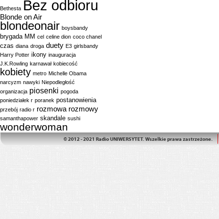
Bez odbioru
Bethesta
Blonde on Air
blondeonair
boysbandy
brygada MM
cel
celine dion
coco chanel
duety
czas
diana
droga
E3
girlsbandy
ikony
Harry Potter
inauguracja
J.K.Rowling
karnawał
kobiecość
kobiety
metro
Michelle Obama
narcyzm
nawyki
Niepodległość
piosenki
organizacja
pogoda
postanowienia
poniedziałek r
poranek
rozmowa
rozmowy
przebój
radio r
skandale
samanthapower
sushi
wonderwoman
© 2012 - 2021 Radio UNIWERSYTET. Wszelkie prawa zastrzeżone.