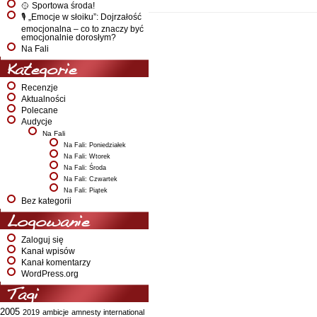
🥎 Sportowa środa!
🎙️ „Emocje w słoiku”: Dojrzałość
emocjonalna – co to znaczy być
emocjonalnie dorosłym?
Na Fali
Kategorie
Recenzje
Aktualności
Polecane
Audycje
Na Fali
Na Fali: Poniedziałek
Na Fali: Wtorek
Na Fali: Środa
Na Fali: Czwartek
Na Fali: Piątek
Bez kategorii
Logowanie
Zaloguj się
Kanał wpisów
Kanał komentarzy
WordPress.org
Tagi
2005
2019
ambicje
amnesty international