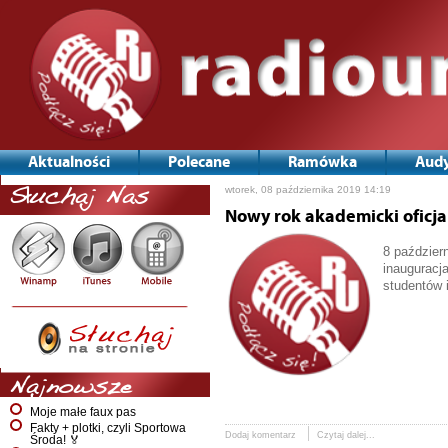
Aktualności
Polecane
Ramówka
Audy
wtorek, 08 października 2019 14:19
Słuchaj Nas
Nowy rok akademicki oficja
8 paździer
inauguracj
studentów 
Najnowsze
Moje małe faux pas
Fakty + plotki, czyli Sportowa
Dodaj komentarz
Czytaj dalej...
Środa! 🏅