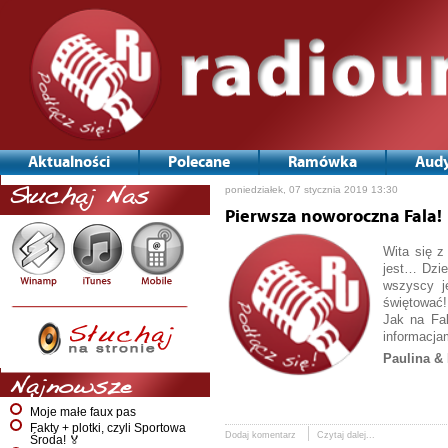
Aktualności
Polecane
Ramówka
Audy
poniedziałek, 07 stycznia 2019 13:30
Słuchaj Nas
Pierwsza noworoczna Fala!
Wita się z
jest… Dzi
wszyscy j
świętować!
Jak na Fal
informacja
Paulina & 
Najnowsze
Moje małe faux pas
Fakty + plotki, czyli Sportowa
Dodaj komentarz
Czytaj dalej...
Środa! 🏅