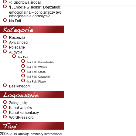
🥎 Sportowa środa!
🎙️ „Emocje w słoiku”: Dojrzałość
emocjonalna – co to znaczy być
emocjonalnie dorosłym?
Na Fali
Kategorie
Recenzje
Aktualności
Polecane
Audycje
Na Fali
Na Fali: Poniedziałek
Na Fali: Wtorek
Na Fali: Środa
Na Fali: Czwartek
Na Fali: Piątek
Bez kategorii
Logowanie
Zaloguj się
Kanał wpisów
Kanał komentarzy
WordPress.org
Tagi
2005
2019
ambicje
amnesty international