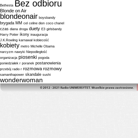
Bez odbioru
Bethesta
Blonde on Air
blondeonair
boysbandy
brygada MM
cel
celine dion
coco chanel
duety
czas
diana
droga
E3
girlsbandy
ikony
Harry Potter
inauguracja
J.K.Rowling
karnawał
kobiecość
kobiety
metro
Michelle Obama
narcyzm
nawyki
Niepodległość
piosenki
organizacja
pogoda
postanowienia
poniedziałek r
poranek
rozmowa
rozmowy
przebój
radio r
skandale
samanthapower
sushi
wonderwoman
© 2012 - 2021 Radio UNIWERSYTET. Wszelkie prawa zastrzeżone.