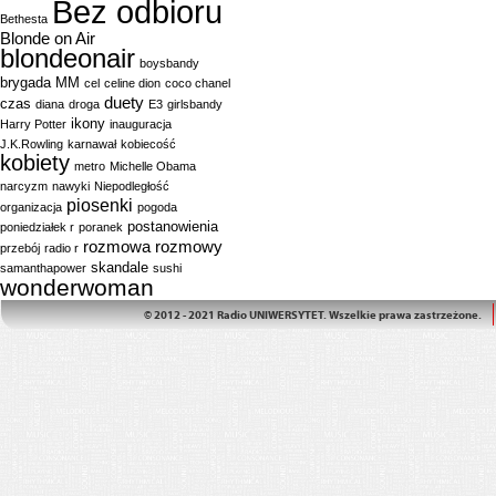
Bez odbioru
Bethesta
Blonde on Air
blondeonair
boysbandy
brygada MM
cel
celine dion
coco chanel
duety
czas
diana
droga
E3
girlsbandy
ikony
Harry Potter
inauguracja
J.K.Rowling
karnawał
kobiecość
kobiety
metro
Michelle Obama
narcyzm
nawyki
Niepodległość
piosenki
organizacja
pogoda
postanowienia
poniedziałek r
poranek
rozmowa
rozmowy
przebój
radio r
skandale
samanthapower
sushi
wonderwoman
© 2012 - 2021 Radio UNIWERSYTET. Wszelkie prawa zastrzeżone.