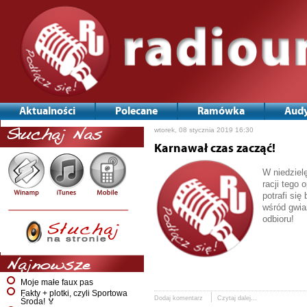
Aktualności
Polecane
Ramówka
Audy
wtorek, 08 stycznia 2019 16:30
Słuchaj Nas
Karnawał czas zacząć!
W niedziel
racji tego
potrafi si
wśród gwia
odbioru!
Najnowsze
Moje małe faux pas
Fakty + plotki, czyli Sportowa
Dodaj komentarz
Czytaj dalej...
Środa! 🏅