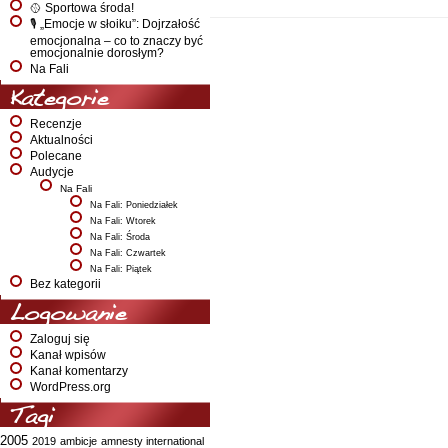
🥎 Sportowa środa!
🎙️ „Emocje w słoiku”: Dojrzałość
emocjonalna – co to znaczy być
emocjonalnie dorosłym?
Na Fali
Kategorie
Recenzje
Aktualności
Polecane
Audycje
Na Fali
Na Fali: Poniedziałek
Na Fali: Wtorek
Na Fali: Środa
Na Fali: Czwartek
Na Fali: Piątek
Bez kategorii
Logowanie
Zaloguj się
Kanał wpisów
Kanał komentarzy
WordPress.org
Tagi
2005
2019
ambicje
amnesty international