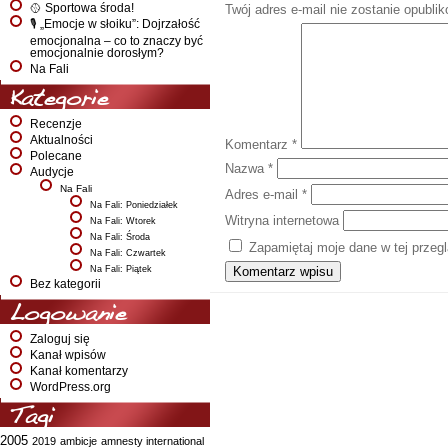
🥎 Sportowa środa!
Twój adres e-mail nie zostanie opubli
🎙️ „Emocje w słoiku”: Dojrzałość
emocjonalna – co to znaczy być
emocjonalnie dorosłym?
Na Fali
Kategorie
Recenzje
Aktualności
Komentarz
*
Polecane
Nazwa
*
Audycje
Na Fali
Adres e-mail
*
Na Fali: Poniedziałek
Witryna internetowa
Na Fali: Wtorek
Na Fali: Środa
Zapamiętaj moje dane w tej przeg
Na Fali: Czwartek
Na Fali: Piątek
Bez kategorii
Logowanie
Zaloguj się
Kanał wpisów
Kanał komentarzy
WordPress.org
Tagi
2005
2019
ambicje
amnesty international