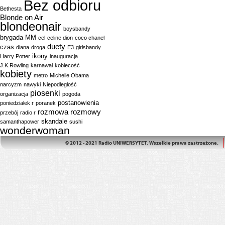
Bez odbioru
Bethesta
Blonde on Air
blondeonair
boysbandy
brygada MM
cel
celine dion
coco chanel
duety
czas
diana
droga
E3
girlsbandy
ikony
Harry Potter
inauguracja
J.K.Rowling
karnawał
kobiecość
kobiety
metro
Michelle Obama
narcyzm
nawyki
Niepodległość
piosenki
organizacja
pogoda
postanowienia
poniedziałek r
poranek
rozmowa
rozmowy
przebój
radio r
skandale
samanthapower
sushi
wonderwoman
© 2012 - 2021 Radio UNIWERSYTET. Wszelkie prawa zastrzeżone.