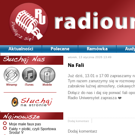
Aktualności
Polecane
Ramówka
Audy
wtorek, 13 stycznia 2026 13:49
Słuchaj Nas
Na Fali
Już dziś, 13.01 o 17:00 zapraszamy na
Tym razem zanurzymy się w rozmowy o
zabraknie luźnej atmosfery, ciekawych
Dołącz do nas i daj się porwać fali opo
Radio Uniwersytet zaprasza ❤️
Najnowsze
Dodaj komentarz
Moje małe faux pas
Fakty + plotki, czyli Sportowa
Dodaj komentarz
Środa! 🏅