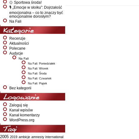
🥎 Sportowa środa!
🎙️ „Emocje w słoiku”: Dojrzałość
emocjonalna – co to znaczy być
emocjonalnie dorosłym?
Na Fali
Kategorie
Recenzje
Aktualności
Polecane
Audycje
Na Fali
Na Fali: Poniedziałek
Na Fali: Wtorek
Na Fali: Środa
Na Fali: Czwartek
Na Fali: Piątek
Bez kategorii
Logowanie
Zaloguj się
Kanał wpisów
Kanał komentarzy
WordPress.org
Tagi
2005
2019
ambicje
amnesty international