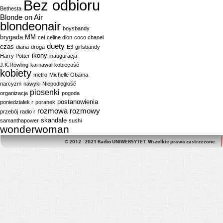
Bez odbioru
Bethesta
Blonde on Air
blondeonair
boysbandy
brygada MM
cel
celine dion
coco chanel
duety
czas
diana
droga
E3
girlsbandy
ikony
Harry Potter
inauguracja
J.K.Rowling
karnawał
kobiecość
kobiety
metro
Michelle Obama
narcyzm
nawyki
Niepodległość
piosenki
organizacja
pogoda
postanowienia
poniedziałek r
poranek
rozmowa
rozmowy
przebój
radio r
skandale
samanthapower
sushi
wonderwoman
© 2012 - 2021 Radio UNIWERSYTET. Wszelkie prawa zastrzeżone.