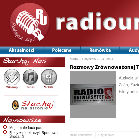
Aktualności
Polecane
Ramówka
Audy
środa, 31 stycznia 2024 19:24
Słuchaj Nas
Rozmowy Zrównoważonej Tr
Audycja w 
Zofia, Zuz
Filmy, muz
Najnowsze
Moje małe faux pas
Fakty + plotki, czyli Sportowa
Dodaj komentarz
Czytaj dalej...
Środa! 🏅