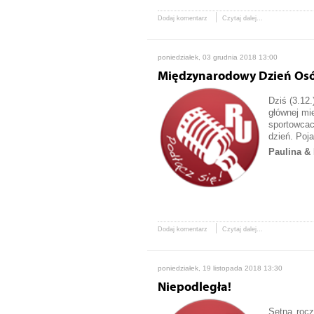
Dodaj komentarz
Czytaj dalej...
poniedziałek, 03 grudnia 2018 13:00
Międzynarodowy Dzień Os
Dziś (3.12
głównej mi
sportowcac
dzień. Poj
Paulina & 
Dodaj komentarz
Czytaj dalej...
poniedziałek, 19 listopada 2018 13:30
Niepodległa!
Setną rocz