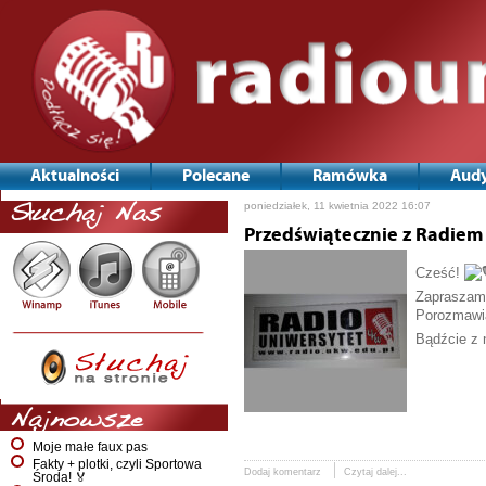
Aktualności
Polecane
Ramówka
Audy
Nawigacja
poniedziałek, 11 kwietnia 2022 16:07
Słuchaj Nas
po
wpisach
Przedświątecznie z Radiem
Cześć!
Zapraszamy
Porozmawia
Bądźcie z 
Najnowsze
Moje małe faux pas
Fakty + plotki, czyli Sportowa
Dodaj komentarz
Czytaj dalej...
Środa! 🏅