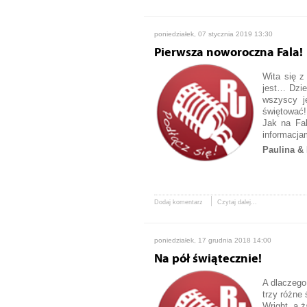
poniedziałek, 07 stycznia 2019 13:30
Pierwsza noworoczna Fala!
Wita się z
jest… Dzi
wszyscy j
świętować!
Jak na Fal
informacja
Paulina & 
Dodaj komentarz
Czytaj dalej...
poniedziałek, 17 grudnia 2018 14:00
Na pół świątecznie!
A dlaczego
trzy różne
Wright, a 