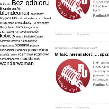
Bez odbioru
z otoczenia
Bethesta
UKW. Nie m
Blonde on Air
Fali”!
blondeonair
boysbandy
Paulina&M
brygada MM
cel
celine dion
coco chanel
duety
czas
diana
droga
E3
girlsbandy
ikony
Harry Potter
inauguracja
J.K.Rowling
karnawał
kobiecość
kobiety
Dodaj komentarz
Czytaj dalej...
metro
Michelle Obama
narcyzm
nawyki
Niepodległość
piosenki
organizacja
pogoda
poniedziałek, 14 stycznia 2019 13:30
postanowienia
poniedziałek r
poranek
rozmowa
rozmowy
Miłość, nieśmiałość i… sprz
przebój
radio r
skandale
samanthapower
sushi
wonderwoman
Dziś obcho
Osób Nieśm
ze sobą w
pokonać n
informacje
Paulina & 
Dodaj komentarz
Czytaj dalej...