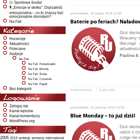
🥎 Sportowa środa!
🎙️ „Emocje w słoiku”: Dojrzałość
emocjonalna – co to znaczy być
poniedziałek, 18 lutego 2019 13:30
emocjonalnie dorosłym?
Baterie po feriach? Naład
Na Fali
Kategorie
Dziś obcho
Wracamy d
Recenzje
dlaczego 
Aktualności
aktualnośc
Polecane
Audycje
Paulina & 
Na Fali
Na Fali: Poniedziałek
Na Fali: Wtorek
Na Fali: Środa
Na Fali: Czwartek
Na Fali: Piątek
Bez kategorii
Dodaj komentarz
Czytaj dalej...
Logowanie
Zaloguj się
poniedziałek, 21 stycznia 2019 13:30
Kanał wpisów
Blue Monday – to już dziś!
Kanał komentarzy
WordPress.org
Dziś obcho
Tagi
radzić z c
czego nie w
2005
2019
ambicje
amnesty international