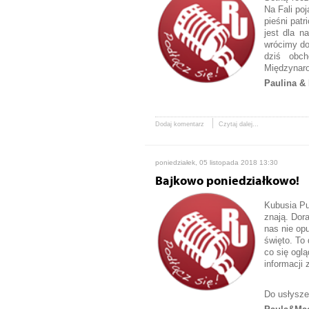
Na Fali po
pieśni patr
jest dla n
wrócimy do
dziś obch
Międzynaro
Paulina & 
Dodaj komentarz
Czytaj dalej...
poniedziałek, 05 listopada 2018 13:30
Bajkowo poniedziałkowo!
Kubusia Pu
znają. Dor
nas nie op
święto. To
co się oglą
informacji 
Do usłysze