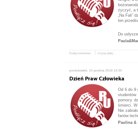
bożonarodz
życzyć, a 
„Na Fali” 
ten przedś
Do usłysze
Paula&Mac
Dodaj komentarz
Czytaj dalej...
poniedziałek, 10 grudnia 2018 13:30
Dzień Praw Człowieka
Od 6 do 9 
studentów 
pomocy dzi
śmierci. W
Nie zabrak
fanów tech
Paulina & 