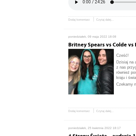
Dodaj komentarz
Czytaj dalej...
poniedziałek, 09 maja 2022 18:08
Britney Spears vs Colde vs 
Cześć!
Dzisiaj na
z nas przy
również po
kraju i świa
Czekamy na
Dodaj komentarz
Czytaj dalej...
poniedziałek, 25 kwietnia 2022 18:17