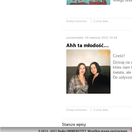
Miłego dni
Dodaj komentarz
Czytaj dalej...
poniedziałek, 04 kwietnia 2022 16:46
Ahh ta młodość…
Cześć!
Dzisiaj na
które nam 
świata, al
Do usłysze
Dodaj komentarz
Czytaj dalej...
Starsze wpisy
© 2012 - 2021 Radio UNIWERSYTET. Wszelkie prawa zastrzeżone.