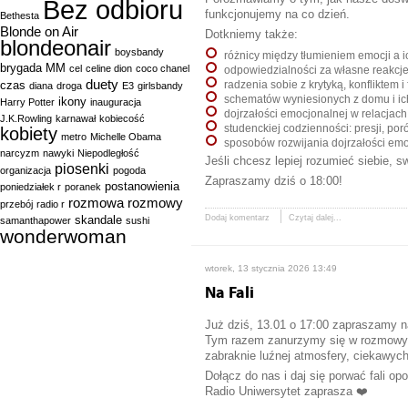
Bez odbioru
funkcjonujemy na co dzień.
Bethesta
Blonde on Air
Dotkniemy także:
blondeonair
boysbandy
różnicy między tłumieniem emocji a i
brygada MM
cel
celine dion
coco chanel
odpowiedzialności za własne reakcje 
duety
czas
radzenia sobie z krytyką, konfliktem i 
diana
droga
E3
girlsbandy
schematów wyniesionych z domu i ic
ikony
Harry Potter
inauguracja
dojrzałości emocjonalnej w relacjach 
J.K.Rowling
karnawał
kobiecość
studenckiej codzienności: presji, p
kobiety
metro
Michelle Obama
sposobów rozwijania dojrzałości emo
narcyzm
nawyki
Niepodległość
Jeśli chcesz lepiej rozumieć siebie, s
piosenki
organizacja
pogoda
Zapraszamy dziś o 18:00!
postanowienia
poniedziałek r
poranek
rozmowa
rozmowy
przebój
radio r
skandale
Dodaj komentarz
Czytaj dalej...
samanthapower
sushi
wonderwoman
wtorek, 13 stycznia 2026 13:49
Na Fali
Już dziś, 13.01 o 17:00 zapraszamy na
Tym razem zanurzymy się w rozmowy o
zabraknie luźnej atmosfery, ciekawych
Dołącz do nas i daj się porwać fali opo
Radio Uniwersytet zaprasza ❤️