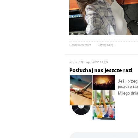
Dodaj komentarz
Czytaj dalej...
środa, 18 maja 2022 14:39
Posłuchaj nas jeszcze raz!
Jeśli prze
jeszcze raz
Miłego dni