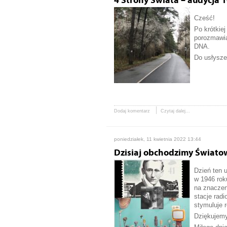
4 Strony Świata – audycja 
Cześć!
Po krótkiej
porozmawia
DNA.
Do usłysze
Dodaj komentarz
Czytaj dalej...
poniedziałek, 11 kwietnia 2022 13:44
Dzisiaj obchodzimy Świato
Dzień ten 
w 1946 rok
na znaczen
stacje radi
stymuluje 
Dziękujemy