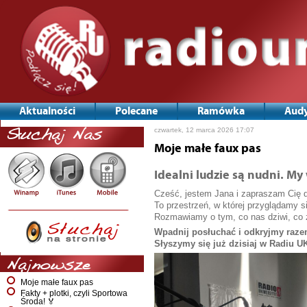
Aktualności
Polecane
Ramówka
Audy
Nawigacja
czwartek, 12 marca 2026 17:07
Słuchaj Nas
po
wpisach
Moje małe faux pas
Idealni ludzie są nudni. M
Cześć, jestem Jana i zapraszam Cię d
To przestrzeń, w której przyglądamy si
Rozmawiamy o tym, co nas dziwi, co z
Wpadnij posłuchać i odkryjmy razem
Słyszymy się już dzisiaj w Radiu U
Najnowsze
Moje małe faux pas
Fakty + plotki, czyli Sportowa
Środa! 🏅