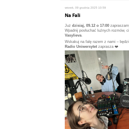
wtorek, 09 grudnia 2025 10:59
Na Fali
Już
dzisiaj, 09.12 o 17:00
zapraszamy
Wpadnij posłuchać luźnych rozmów, ci
Vasylieva
.
Wskakuj na falę razem z nami – będzie
Radio Uniwersytet
zaprasza ❤️