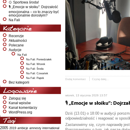
🥎 Sportowa środa!
🎙️ „Emocje w słoiku”: Dojrzałość
emocjonalna – co to znaczy być
emocjonalnie dorosłym?
Na Fali
Kategorie
Recenzje
Aktualności
Polecane
Audycje
Na Fali
Na Fali: Poniedziałek
Na Fali: Wtorek
Na Fali: Środa
Na Fali: Czwartek
Na Fali: Piątek
Dodaj komentarz
Czytaj dalej...
Bez kategorii
Logowanie
wtorek, 13 stycznia 2026 13:57
Zaloguj się
🎙️ „Emocje w słoiku”: Dojr
Kanał wpisów
Kanał komentarzy
WordPress.org
Dziś (13.01) o 18:00 w audycji porozm
odpowiedzialność i reagować w sposób,
Tagi
Zastanowimy się, czym naprawdę jest 
2005
2019
ambicje
amnesty international
Porozmawiamy o tym, jak nasze doświa