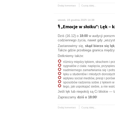
Dodaj komentarz
Czytaj dalej...
wtorek, 16 grudnia 2025 14:38
🎙️ „Emocje w słoiku”: Lęk –
Dziś (16.12) o
18:00
w audycji poroz
codziennego życia, nawet gdy „wszyst
Zastanowimy się,
skąd bierze się lęk
Także gdzie przebiega granica między
Dotkniemy także:
różnicy między lękiem, strachem i p
sygnałów z ciała: napięcia, przysp
nadmiernego zamartwiania się i potrz
lęku u studentów i młodych dorosłyc
wpływu social mediów, presji i poró
sposobów radzenia sobie z lękiem w
tego, jak uspokajać siebie, a nie wal
Jeśli lęk lub niepokój są Ci bliskie — 
Zapraszamy
dziś o 18:00
!
Dodaj komentarz
Czytaj dalej...