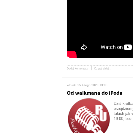
Dodaj komentarz
Czytaj dalej...
wtorek, 25 lutego 2020 13:00
Od walkmana do iPoda
Dziś krótka
przejdziem
takich jak
19:00, bez 