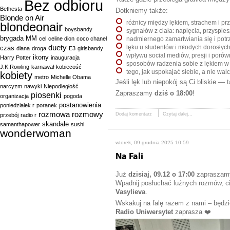
Bez odbioru
Bethesta
Dotkniemy także:
Blonde on Air
różnicy między lękiem, strachem i p
blondeonair
boysbandy
sygnałów z ciała: napięcia, przysp
brygada MM
cel
celine dion
coco chanel
nadmiernego zamartwiania się i potrz
duety
czas
lęku u studentów i młodych dorosłyc
diana
droga
E3
girlsbandy
wpływu social mediów, presji i poró
ikony
Harry Potter
inauguracja
sposobów radzenia sobie z lękiem w
J.K.Rowling
karnawał
kobiecość
tego, jak uspokajać siebie, a nie wal
kobiety
metro
Michelle Obama
Jeśli lęk lub niepokój są Ci bliskie — 
narcyzm
nawyki
Niepodległość
Zapraszamy
dziś o 18:00
!
piosenki
organizacja
pogoda
postanowienia
poniedziałek r
poranek
rozmowa
rozmowy
Dodaj komentarz
Czytaj dalej...
przebój
radio r
skandale
samanthapower
sushi
wonderwoman
wtorek, 09 grudnia 2025 10:59
Na Fali
Już
dzisiaj, 09.12 o 17:00
zapraszamy
Wpadnij posłuchać luźnych rozmów, ci
Vasylieva
.
Wskakuj na falę razem z nami – będzie
Radio Uniwersytet
zaprasza ❤️