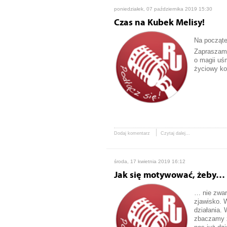
poniedziałek, 07 października 2019 15:30
Czas na Kubek Melisy!
Na począte
Zapraszam 
o magii uś
życiowy ko
Dodaj komentarz
Czytaj dalej...
środa, 17 kwietnia 2019 16:12
Jak się motywować, żeby…
… nie zwar
zjawisko. 
działania.
zbaczamy z