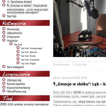
🥎 Sportowa środa!
🎙️ „Emocje w słoiku”: Dojrzałość
emocjonalna – co to znaczy być
emocjonalnie dorosłym?
Na Fali
Kategorie
Recenzje
Aktualności
Polecane
Audycje
Na Fali
Na Fali: Poniedziałek
Na Fali: Wtorek
Na Fali: Środa
Na Fali: Czwartek
Na Fali: Piątek
Dodaj komentarz
Czytaj dalej...
Bez kategorii
Logowanie
wtorek, 16 grudnia 2025 14:38
Zaloguj się
🎙️ „Emocje w słoiku”: Lęk –
Kanał wpisów
Kanał komentarzy
WordPress.org
Dziś (16.12) o
18:00
w audycji poroz
codziennego życia, nawet gdy „wszyst
Tagi
Zastanowimy się,
skąd bierze się lęk
2005
2019
ambicje
amnesty international
Także gdzie przebiega granica między