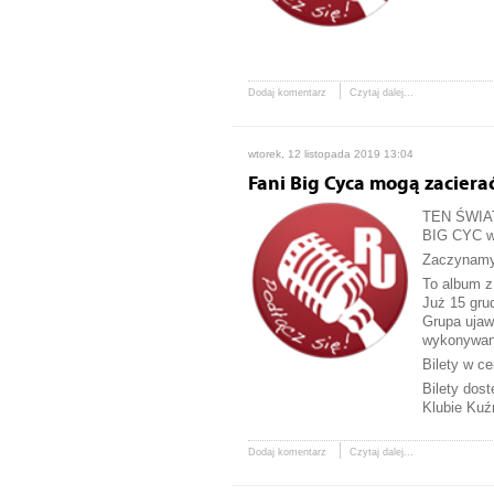
Dodaj komentarz
Czytaj dalej...
wtorek, 12 listopada 2019 13:04
Fani Big Cyca mogą zacierać
TEN ŚWIA
BIG CYC w 
Zaczynamy
To album z
Już 15 gru
Grupa ujaw
wykonywane
Bilety w ce
Bilety dos
Klubie Kuź
Dodaj komentarz
Czytaj dalej...