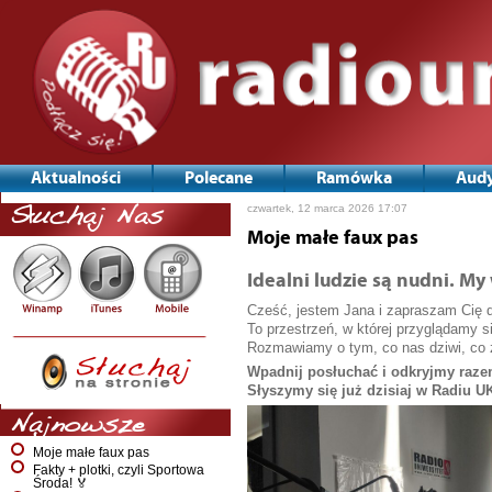
Aktualności
Polecane
Ramówka
Audy
Nawigacja
czwartek, 12 marca 2026 17:07
Słuchaj Nas
po
wpisach
Moje małe faux pas
Idealni ludzie są nudni. M
Cześć, jestem Jana i zapraszam Cię d
To przestrzeń, w której przyglądamy si
Rozmawiamy o tym, co nas dziwi, co z
Wpadnij posłuchać i odkryjmy razem
Słyszymy się już dzisiaj w Radiu U
Najnowsze
Moje małe faux pas
Fakty + plotki, czyli Sportowa
Środa! 🏅