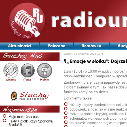
Aktualności
Polecane
Ramówka
Audy
Nawigacja
wtorek, 13 stycznia 2026 13:57
Słuchaj Nas
po
wpisach
🎙️ „Emocje w słoiku”: Dojr
Dziś (13.01) o 18:00 w audycji porozm
odpowiedzialność i reagować w sposób,
Zastanowimy się, czym naprawdę jest 
Porozmawiamy o tym, jak nasze doświa
funkcjonujemy na co dzień.
Dotkniemy także:
różnicy między tłumieniem emocji a i
Najnowsze
odpowiedzialności za własne reakcje 
radzenia sobie z krytyką, konfliktem i 
Moje małe faux pas
schematów wyniesionych z domu i ic
Fakty + plotki, czyli Sportowa
dojrzałości emocjonalnej w relacjach 
Środa! 🏅