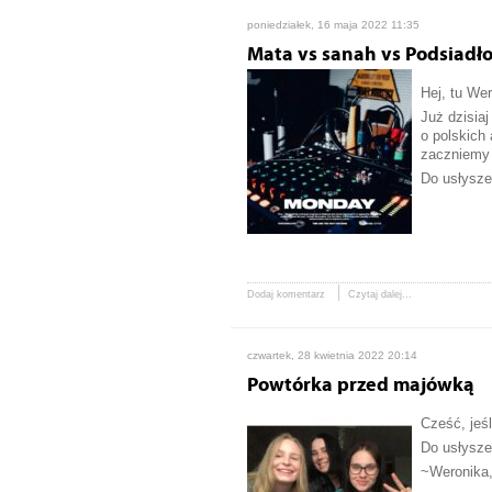
poniedziałek, 16 maja 2022 11:35
Mata vs sanah vs Podsiadł
Hej, tu Wer
Już dzisia
o polskich
zaczniemy 
Do usłysze
Dodaj komentarz
Czytaj dalej...
czwartek, 28 kwietnia 2022 20:14
Powtórka przed majówką
Cześć, jeśl
Do usłysze
~Weronika, 