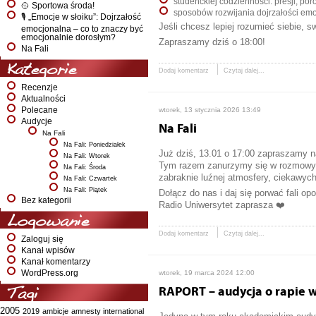
studenckiej codzienności: presji, p
🥎 Sportowa środa!
sposobów rozwijania dojrzałości emo
🎙️ „Emocje w słoiku”: Dojrzałość
Jeśli chcesz lepiej rozumieć siebie, s
emocjonalna – co to znaczy być
emocjonalnie dorosłym?
Zapraszamy dziś o 18:00!
Na Fali
Kategorie
Dodaj komentarz
Czytaj dalej...
Recenzje
Aktualności
Polecane
wtorek, 13 stycznia 2026 13:49
Audycje
Na Fali
Na Fali
Na Fali: Poniedziałek
Już dziś, 13.01 o 17:00 zapraszamy na
Na Fali: Wtorek
Tym razem zanurzymy się w rozmowy o
Na Fali: Środa
zabraknie luźnej atmosfery, ciekawych
Na Fali: Czwartek
Na Fali: Piątek
Dołącz do nas i daj się porwać fali opo
Bez kategorii
Radio Uniwersytet zaprasza ❤️
Logowanie
Dodaj komentarz
Czytaj dalej...
Zaloguj się
Kanał wpisów
Kanał komentarzy
WordPress.org
wtorek, 19 marca 2024 12:00
RAPORT – audycja o rapie 
Tagi
2005
2019
ambicje
amnesty international