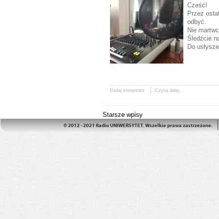
Cześć!
Przez osta
odbyć.
Nie martwc
Śledźcie na
Do usłysze
Dodaj komentarz
Czytaj dalej...
Starsze wpisy
© 2012 - 2021 Radio UNIWERSYTET. Wszelkie prawa zastrzeżone.