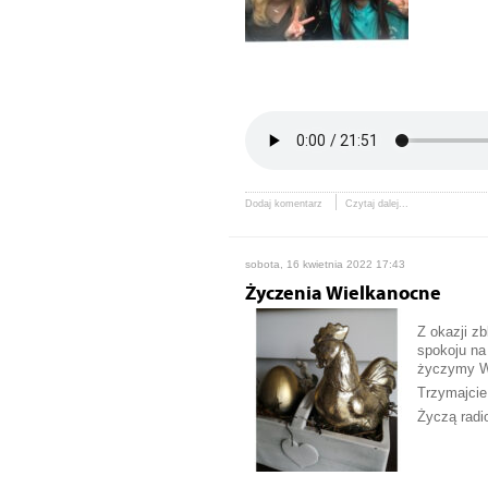
Dodaj komentarz
Czytaj dalej...
sobota, 16 kwietnia 2022 17:43
Życzenia Wielkanocne
Z okazji z
spokoju na
życzymy Wa
Trzymajcie 
Życzą radi