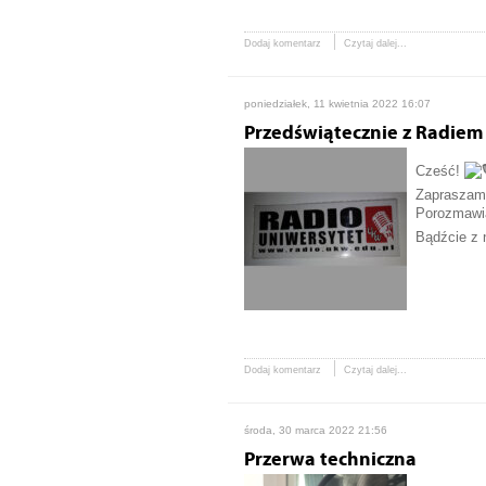
Dodaj komentarz
Czytaj dalej...
poniedziałek, 11 kwietnia 2022 16:07
Przedświątecznie z Radiem
Cześć!
Zapraszamy
Porozmawia
Bądźcie z 
Dodaj komentarz
Czytaj dalej...
środa, 30 marca 2022 21:56
Przerwa techniczna