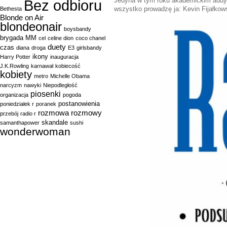
Jedyna w tym roku akademickim audycj
Bez odbioru
wszystko prowadzę ja: Kevin Fijałkow
Bethesta
Blonde on Air
blondeonair
boysbandy
brygada MM
cel
celine dion
coco chanel
duety
czas
diana
droga
E3
girlsbandy
ikony
Harry Potter
inauguracja
J.K.Rowling
karnawał
kobiecość
kobiety
metro
Michelle Obama
narcyzm
nawyki
Niepodległość
piosenki
organizacja
pogoda
postanowienia
poniedziałek r
poranek
rozmowa
rozmowy
przebój
radio r
skandale
samanthapower
sushi
wonderwoman