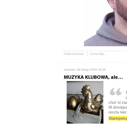
Dodaj komentarz
Czytaj dalej...
czwartek, 08 lutego 2024 18:35
MUZYKA KLUBOWA, ale…
choć to ża
W dzisiejs
reszta nie
Startujemy