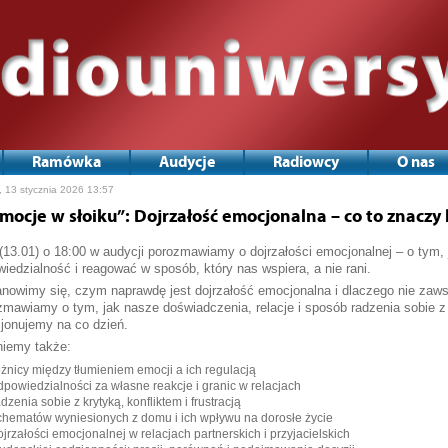
Ramówka
Audycje
Radiowcy
O nas
gacja
, 13 stycznia 2026 13:57
ach
 „Emocje w słoiku”: Dojrzałość emocjonalna – co to znacz
(13.01) o 18:00 w audycji porozmawiamy o dojrzałości emocjonalnej – o tym,
iedzialność i reagować w sposób, który nas wspiera, a nie rani.
nowimy się, czym naprawdę jest dojrzałość emocjonalna i dlaczego nie zaws
mawiamy o tym, jak nasze doświadczenia, relacje i sposób radzenia sobie z
jonujemy na co dzień.
niemy także:
óżnicy między tłumieniem emocji a ich regulacją
dpowiedzialności za własne reakcje i granic w relacjach
adzenia sobie z krytyką, konfliktem i frustracją
chematów wyniesionych z domu i ich wpływu na dorosłe życie
ojrzałości emocjonalnej w relacjach partnerskich i przyjacielskich