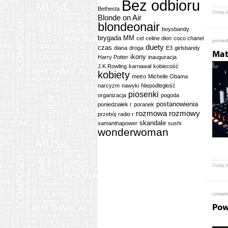
Bez odbioru
Bethesta
Dodaj 
Blonde on Air
blondeonair
boysbandy
brygada MM
cel
celine dion
coco chanel
ponied
duety
czas
diana
droga
E3
girlsbandy
Mat
ikony
Harry Potter
inauguracja
J.K.Rowling
karnawał
kobiecość
kobiety
metro
Michelle Obama
narcyzm
nawyki
Niepodległość
piosenki
organizacja
pogoda
postanowienia
poniedziałek r
poranek
rozmowa
rozmowy
przebój
radio r
skandale
samanthapower
sushi
wonderwoman
Dodaj 
czwart
Pow