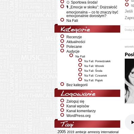
s
🥎 Sportowa środa!
s
🎙️ „Emocje w słoiku”: Dojrzałość
Jeśli
emocjonalna – co to znaczy być
emocjonalnie dorosłym?
Zapr
Na Fali
Kategorie
Dodaj 
Recenzje
Aktualności
Polecane
wtorek
Audycje
Pos
Na Fali
Na Fali: Poniedziałek
Na Fali: Wtorek
Na Fali: Środa
Na Fali: Czwartek
Na Fali: Piątek
Bez kategorii
Logowanie
Zaloguj się
Kanał wpisów
Kanał komentarzy
WordPress.org
Tagi
2005
2019
ambicje
amnesty international