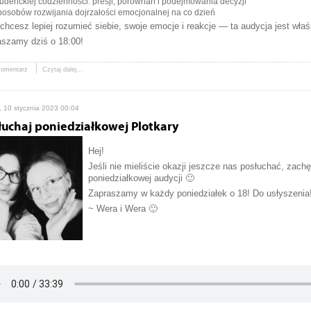
tudenckiej codzienności: presji, porównań i podejmowania decyzji
posobów rozwijania dojrzałości emocjonalnej na co dzień
 chcesz lepiej rozumieć siebie, swoje emocje i reakcje — ta audycja jest właś
aszamy dziś o 18:00!
komentarz
Czytaj dalej...
, 10 stycznia 2023 00:04
łuchaj poniedziałkowej Plotkary
Hej!
Jeśli nie mieliście okazji jeszcze nas posłuchać, zac
poniedziałkowej audycji 🙂
Zapraszamy w każdy poniedziałek o 18! Do usłyszenia
~ Wera i Wera 🙂