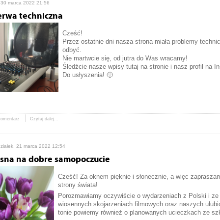
 30 marca 2022 21:56
erwa techniczna
Cześć!
Przez ostatnie dni nasza strona miała problemy technic
odbyć.
Nie martwcie się, od jutra do Was wracamy!
Śledźcie nasze wpisy tutaj na stronie i nasz profil na I
Do usłyszenia! 🙂
komentarz
Czytaj dalej...
ziałek, 21 marca 2022 12:54
sna na dobre samopoczucie
Cześć! Za oknem pięknie i słonecznie, a więc zaprasz
strony świata!
Porozmawiamy oczywiście o wydarzeniach z Polski i ze 
wiosennych skojarzeniach filmowych oraz naszych ulub
tonie powiemy również o planowanych ucieczkach ze szk