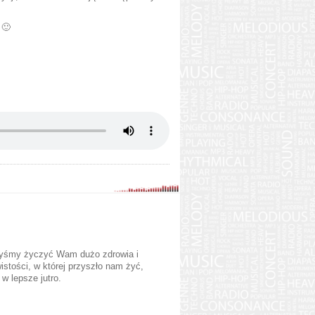
 🙂
ibyśmy życzyć Wam dużo zdrowia i
stości, w której przyszło nam żyć,
w lepsze jutro.