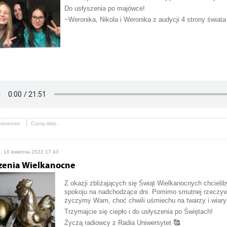
Do usłyszenia po majówce!
~Weronika, Nikola i Weronika z audycji 4 strony świata
komentarz
Czytaj dalej...
, 16 kwietnia 2022 17:43
zenia Wielkanocne
Z okazji zbliżających się Świąt Wielkanocnych chciel
spokoju na nadchodzące dni. Pomimo smutnej rzeczywi
życzymy Wam, choć chwili uśmiechu na twarzy i wiary 
Trzymajcie się ciepło i do usłyszenia po Świętach!
Życzą radiowcy z Radia Uniwersytet
🥰