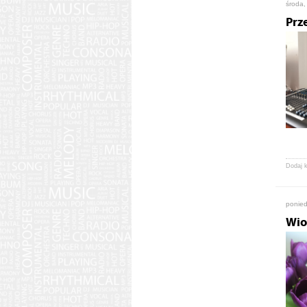
środa,
Prz
Dodaj 
ponied
Wio