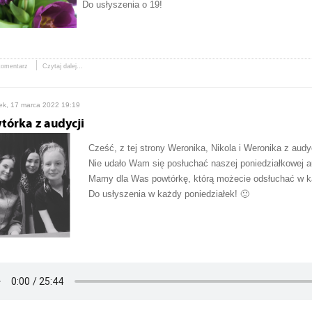
Do usłyszenia o 19!
komentarz
Czytaj dalej...
ek, 17 marca 2022 19:19
tórka z audycji
Cześć, z tej strony Weronika, Nikola i Weronika z audyc
Nie udało Wam się posłuchać naszej poniedziałkowej a
Mamy dla Was powtórkę, którą możecie odsłuchać w każ
Do usłyszenia w każdy poniedziałek! 🙂