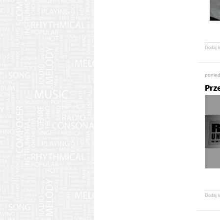
Dodaj 
ponied
Prz
Dodaj 