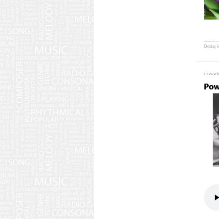
Dodaj 
czwart
Pow