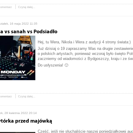
komentarz
Czytaj dalej...
ziałek, 16 maja 2022 11:35
a vs sanah vs Podsiadło
Hej, tu Wera, Nikola i Wera z audycji 4 strony świata:)
Już dzisiaj o 19 zapraszamy Was na drugie zestawi
o polskich artystach, ponieważ wczoraj było święto Pol
zaczniemy od wiadomości z Bydgoszczy, kraju i ze świ
Do usłyszenia! 🙂
komentarz
Czytaj dalej...
ek, 28 kwietnia 2022 20:14
tórka przed majówką
Cześć, jeśli nie słuchaliście naszej poniedziałkowej a