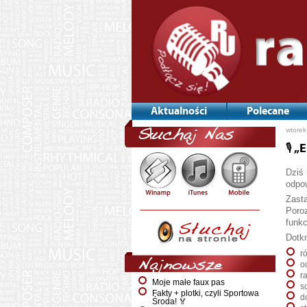
Aktualności
Polecane
Nawi
wtorek
Słuchaj Nas
po
wpis
🎙️
Dziś 
odpow
Zasta
Poroz
funkc
Dotk
r
Najnowsze
o
r
Moje małe faux pas
s
Fakty + plotki, czyli Sportowa
d
Środa! 🏅