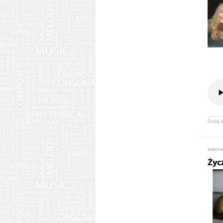
Dodaj 
sobota
Życ