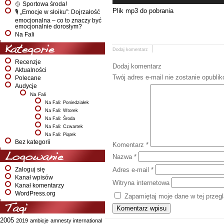
🥎 Sportowa środa!
Plik mp3 do pobrania
🎙️ „Emocje w słoiku”: Dojrzałość
emocjonalna – co to znaczy być
emocjonalnie dorosłym?
Na Fali
Kategorie
Dodaj komentarz
Recenzje
Dodaj komentarz
Aktualności
Twój adres e-mail nie zostanie opubli
Polecane
Audycje
Na Fali
Na Fali: Poniedziałek
Na Fali: Wtorek
Na Fali: Środa
Na Fali: Czwartek
Na Fali: Piątek
Bez kategorii
Komentarz
*
Logowanie
Nazwa
*
Adres e-mail
*
Zaloguj się
Kanał wpisów
Witryna internetowa
Kanał komentarzy
WordPress.org
Zapamiętaj moje dane w tej przeg
Tagi
2005
2019
ambicje
amnesty international