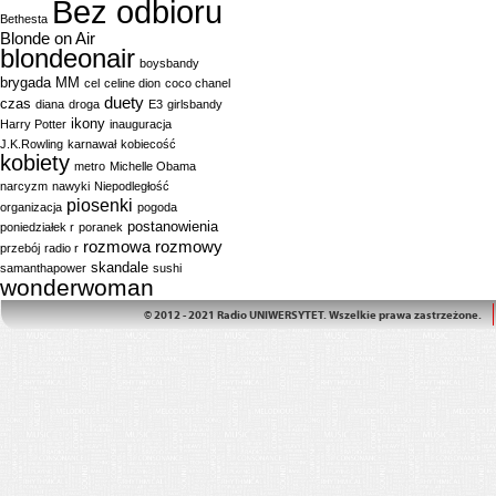
Bez odbioru
Bethesta
Blonde on Air
blondeonair
boysbandy
brygada MM
cel
celine dion
coco chanel
duety
czas
diana
droga
E3
girlsbandy
ikony
Harry Potter
inauguracja
J.K.Rowling
karnawał
kobiecość
kobiety
metro
Michelle Obama
narcyzm
nawyki
Niepodległość
piosenki
organizacja
pogoda
postanowienia
poniedziałek r
poranek
rozmowa
rozmowy
przebój
radio r
skandale
samanthapower
sushi
wonderwoman
© 2012 - 2021 Radio UNIWERSYTET. Wszelkie prawa zastrzeżone.