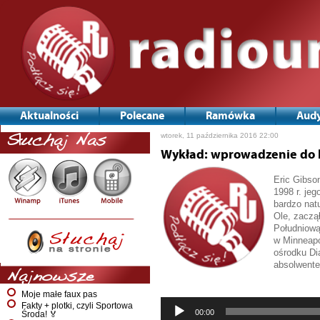
Aktualności
Polecane
Ramówka
Audy
wtorek, 11 października 2016 22:00
Słuchaj Nas
Wykład: wprowadzenie do 
Eric Gibso
1998 r. jeg
bardzo nat
Ole, zaczą
Południową
w Minneapo
ośrodku Di
absolwentem
Najnowsze
Odtwarzac
plików
Moje małe faux pas
dźwiękowy
Fakty + plotki, czyli Sportowa
00:00
Środa! 🏅