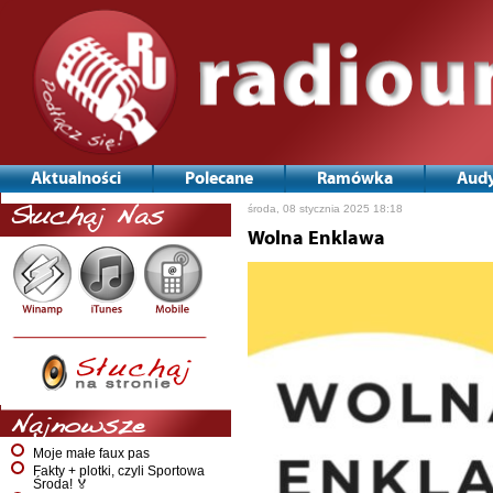
Aktualności
Polecane
Ramówka
Audy
środa, 08 stycznia 2025 18:18
Słuchaj Nas
Wolna Enklawa
Najnowsze
Moje małe faux pas
Fakty + plotki, czyli Sportowa
Środa! 🏅