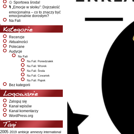
🥎 Sportowa środa!
🎙️ „Emocje w słoiku”: Dojrzałość
emocjonalna – co to znaczy być
emocjonalnie dorosłym?
Na Fali
Kategorie
Recenzje
Aktualności
Polecane
Audycje
Na Fali
Na Fali: Poniedziałek
Na Fali: Wtorek
Na Fali: Środa
Na Fali: Czwartek
Na Fali: Piątek
Bez kategorii
Logowanie
Zaloguj się
Kanał wpisów
Kanał komentarzy
WordPress.org
Tagi
2005
2019
ambicje
amnesty international