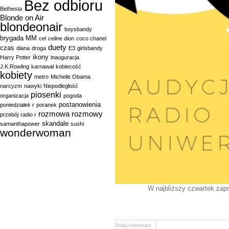
Bez odbioru
Bethesta
Blonde on Air
blondeonair
boysbandy
brygada MM
cel
celine dion
coco chanel
duety
czas
diana
droga
E3
girlsbandy
ikony
Harry Potter
inauguracja
J.K.Rowling
karnawał
kobiecość
kobiety
metro
Michelle Obama
narcyzm
nawyki
Niepodległość
piosenki
organizacja
pogoda
postanowienia
poniedziałek r
poranek
rozmowa
rozmowy
przebój
radio r
skandale
samanthapower
sushi
wonderwoman
W najbliższy czwartek zap
Dodaj komentarz