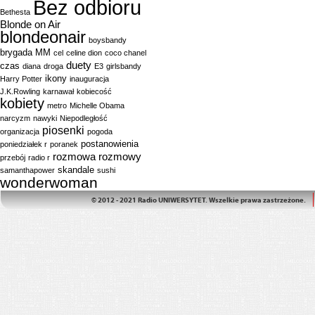
Bez odbioru
Bethesta
Blonde on Air
blondeonair
boysbandy
brygada MM
cel
celine dion
coco chanel
duety
czas
diana
droga
E3
girlsbandy
ikony
Harry Potter
inauguracja
J.K.Rowling
karnawał
kobiecość
kobiety
metro
Michelle Obama
narcyzm
nawyki
Niepodległość
piosenki
organizacja
pogoda
postanowienia
poniedziałek r
poranek
rozmowa
rozmowy
przebój
radio r
skandale
samanthapower
sushi
wonderwoman
© 2012 - 2021 Radio UNIWERSYTET. Wszelkie prawa zastrzeżone.