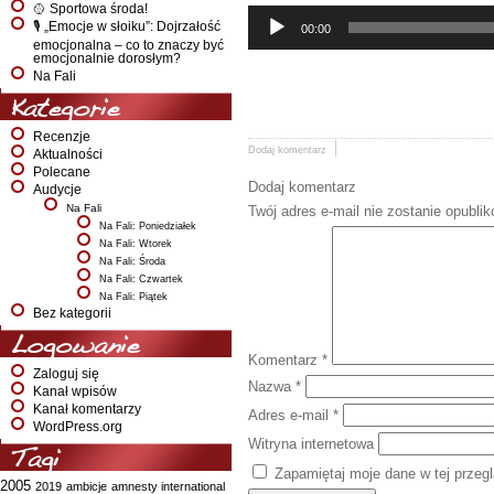
🥎 Sportowa środa!
🎙️ „Emocje w słoiku”: Dojrzałość
00:00
emocjonalna – co to znaczy być
emocjonalnie dorosłym?
Na Fali
Kategorie
Recenzje
Dodaj komentarz
Aktualności
Polecane
Dodaj komentarz
Audycje
Na Fali
Twój adres e-mail nie zostanie opubli
Na Fali: Poniedziałek
Na Fali: Wtorek
Na Fali: Środa
Na Fali: Czwartek
Na Fali: Piątek
Bez kategorii
Logowanie
Komentarz
*
Zaloguj się
Nazwa
*
Kanał wpisów
Kanał komentarzy
Adres e-mail
*
WordPress.org
Witryna internetowa
Tagi
Zapamiętaj moje dane w tej przeg
2005
2019
ambicje
amnesty international