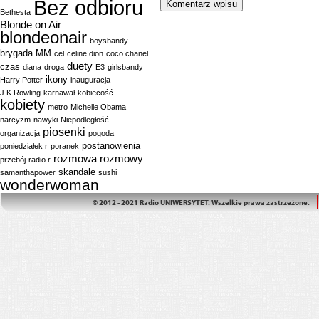
Bez odbioru
Bethesta
Blonde on Air
blondeonair
boysbandy
brygada MM
cel
celine dion
coco chanel
duety
czas
diana
droga
E3
girlsbandy
ikony
Harry Potter
inauguracja
J.K.Rowling
karnawał
kobiecość
kobiety
metro
Michelle Obama
narcyzm
nawyki
Niepodległość
piosenki
organizacja
pogoda
postanowienia
poniedziałek r
poranek
rozmowa
rozmowy
przebój
radio r
skandale
samanthapower
sushi
wonderwoman
© 2012 - 2021 Radio UNIWERSYTET. Wszelkie prawa zastrzeżone.