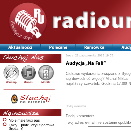
Aktualności
Polecane
Ramówka
Audy
środa, 23 października 2019 19:05
Słuchaj Nas
Audycja „Na Fali”
Ciekawe wydarzenia związane z Bydgo
się dowiedzieć więcej? Michał Niklas,
najbliższy czwartek. Godzina 17:00! 
Dodaj komentarz
Najnowsze
Dodaj komentarz
Moje małe faux pas
Twój adres e-mail nie zostanie opubli
Fakty + plotki, czyli Sportowa
Środa! 🏅