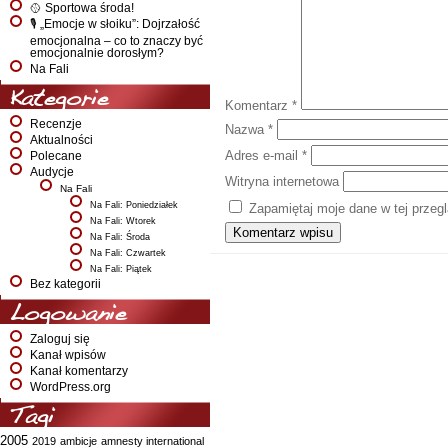
🥎 Sportowa środa!
🎙️ „Emocje w słoiku”: Dojrzałość
emocjonalna – co to znaczy być
emocjonalnie dorosłym?
Na Fali
Kategorie
Komentarz
*
Recenzje
Nazwa
*
Aktualności
Adres e-mail
*
Polecane
Audycje
Witryna internetowa
Na Fali
Na Fali: Poniedziałek
Zapamiętaj moje dane w tej przeg
Na Fali: Wtorek
Na Fali: Środa
Na Fali: Czwartek
Na Fali: Piątek
Bez kategorii
Logowanie
Zaloguj się
Kanał wpisów
Kanał komentarzy
WordPress.org
Tagi
2005
2019
ambicje
amnesty international