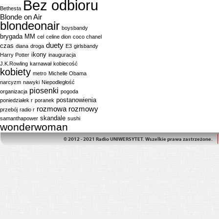
Bez odbioru
Bethesta
Blonde on Air
blondeonair
boysbandy
brygada MM
cel
celine dion
coco chanel
duety
czas
diana
droga
E3
girlsbandy
ikony
Harry Potter
inauguracja
J.K.Rowling
karnawał
kobiecość
kobiety
metro
Michelle Obama
narcyzm
nawyki
Niepodległość
piosenki
organizacja
pogoda
postanowienia
poniedziałek r
poranek
rozmowa
rozmowy
przebój
radio r
skandale
samanthapower
sushi
wonderwoman
© 2012 - 2021 Radio UNIWERSYTET. Wszelkie prawa zastrzeżone.