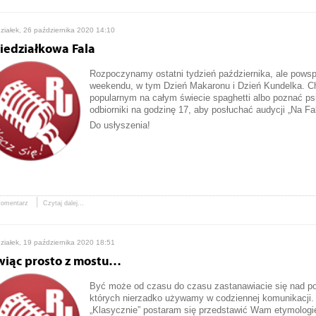
ziałek, 26 października 2020 14:10
iedziałkowa Fala
Rozpoczynamy ostatni tydzień października, ale pows
weekendu, w tym Dzień Makaronu i Dzień Kundelka. Ch
popularnym na całym świecie spaghetti albo poznać ps
odbiorniki na godzinę 17, aby posłuchać audycji „Na Fal
Do usłyszenia!
komentarz
Czytaj dalej...
ziałek, 19 października 2020 18:51
iąc prosto z mostu…
Być może od czasu do czasu zastanawiacie się nad p
których nierzadko używamy w codziennej komunikacji. N
„Klasycznie” postaram się przedstawić Wam etymologię