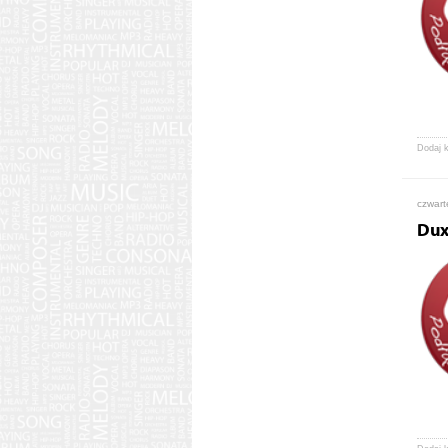
Dodaj 
czwart
Dux