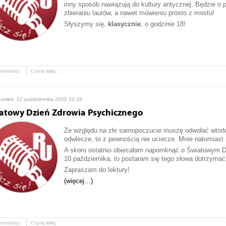
inny sposób nawiązują do kultury antycznej. Będzie o 
zbieraniu laurów, a nawet mówieniu prosto z mostu!
Słyszymy się,
klasycznie
, o godzinie 18!
komentarz
Czytaj dalej...
ziałek, 12 października 2020 22:19
atowy Dzień Zdrowia Psychicznego
Ze względu na złe samopoczucie muszę odwołać wtorkow
odwlecze, to z pewnością nie uciecze. Mnie natomiast 
A skoro ostatnio obiecałam napomknąć o Światowym D
10 października, to postaram się tego słowa dotrzymać
Zapraszam do lektury!
(więcej…)
komentarz
Czytaj dalej...