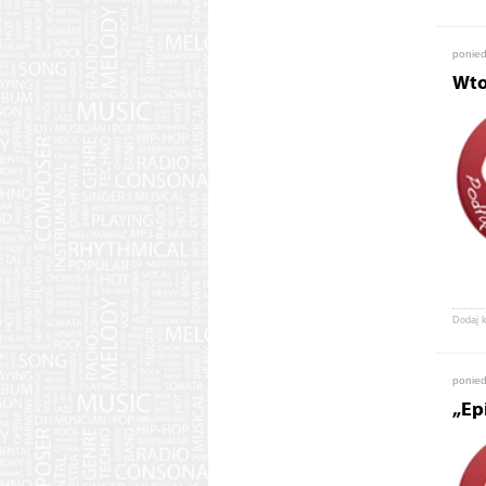
ponied
Wto
Dodaj 
ponied
„Ep