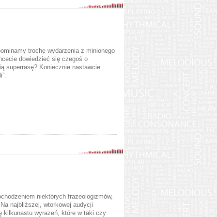
pominamy trochę wydarzenia z minionego
cecie dowiedzieć się czegoś o
ią superrasę? Koniecznie nastawcie
i”.
ochodzeniem niektórych frazeologizmów,
a najbliższej, wtorkowej audycji
 kilkunastu wyrażeń, które w taki czy