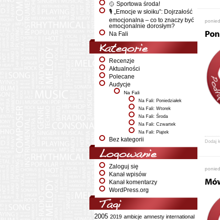
🥎 Sportowa środa!
🎙️ „Emocje w słoiku”: Dojrzałość
emocjonalna – co to znaczy być
ponied
emocjonalnie dorosłym?
Pon
Na Fali
Kategorie
Recenzje
Aktualności
Polecane
Audycje
Na Fali
Na Fali: Poniedziałek
Na Fali: Wtorek
Na Fali: Środa
Na Fali: Czwartek
Na Fali: Piątek
Bez kategorii
Dodaj 
Logowanie
Zaloguj się
ponied
Kanał wpisów
Mów
Kanał komentarzy
WordPress.org
Tagi
2005
2019
ambicje
amnesty international