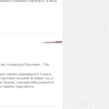
o dawnych chorobach zakaźnych, a także
y dni, a starożytni Rzymianie…? No
ym związku wypadających 1 marca
 był męski stosunek do kobiet i na co
raz Rzymie, a ponadto kilka poetyckich
ie niejedno mają oblicze.