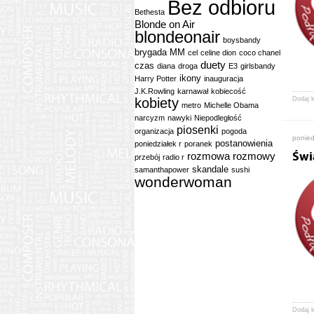
Bez odbioru
Bethesta
Blonde on Air
blondeonair
boysbandy
brygada MM
cel
celine dion
coco chanel
duety
czas
diana
droga
E3
girlsbandy
ikony
Harry Potter
inauguracja
J.K.Rowling
karnawał
kobiecość
kobiety
Dodaj 
metro
Michelle Obama
narcyzm
nawyki
Niepodległość
piosenki
organizacja
pogoda
ponied
postanowienia
poniedziałek r
poranek
rozmowa
rozmowy
Świ
przebój
radio r
skandale
samanthapower
sushi
wonderwoman
Dodaj 