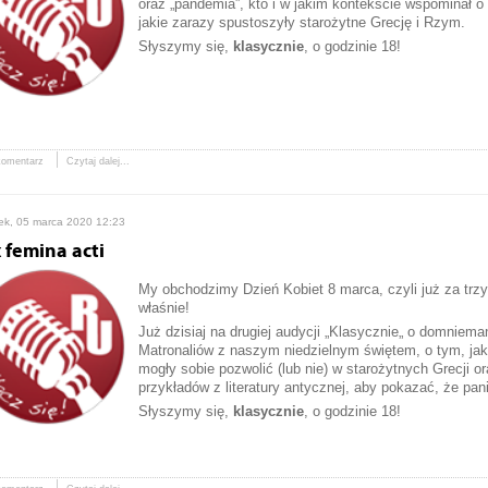
oraz „pandemia”, kto i w jakim kontekście wspominał 
jakie zarazy spustoszyły starożytne Grecję i Rzym.
Słyszymy się,
klasycznie
, o godzinie 18!
komentarz
Czytaj dalej...
ek, 05 marca 2020 12:23
 femina acti
My obchodzimy Dzień Kobiet 8 marca, czyli już za trz
właśnie!
Już dzisiaj na drugiej audycji „Klasycznie
„
o domnieman
Matronaliów z naszym niedzielnym świętem, o tym, jaki
mogły sobie pozwolić (lub nie) w starożytnych Grecji o
przykładów z literatury antycznej, aby pokazać, że pan
Słyszymy się,
klasycznie
, o godzinie 18!