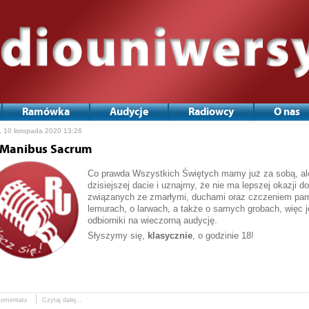
Ramówka
Audycje
Radiowcy
O nas
, 10 listopada 2020 13:26
 Manibus Sacrum
Co prawda Wszystkich Świętych mamy już za sobą, al
dzisiejszej dacie i uznajmy, że nie ma lepszej okazji 
związanych ze zmarłymi, duchami oraz czczeniem pamię
lemurach, o larwach, a także o samych grobach, więc je
odbiorniki na wieczorną audycję.
Słyszymy się,
klasycznie
, o godzinie 18!
komentarz
Czytaj dalej...