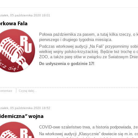
ziałek, 05 października 2020 19:01
rkowa Fala
Połowa października za pasem, a tutaj kilka rzeczy, o
pierwszego i drugiego tygodnia miesiąca.
Podczas wtorkowej audycji „Na Fali” przypomnimy sob
wielkiej wojny polsko-krzyżackiej. Będzie też trochę 
ZOO, a także parę słów w związku ze Światowym Dni
Do usłyszenia o godzinie 17!
komentarz
Czytaj dalej...
ziałek, 05 października 2020 18:52
idemiczna” wojna
COVID-owe szaleństwo trwa, a historia podpowiada, że 
Na wtorkowej audycji „Klasycznie” dowiecie się m.in. 