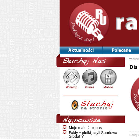
Aktualności
Polecane
wtorek
Słuchaj Nas
Dis
Najnowsze
Moje małe faux pas
Fakty + plotki, czyli Sportowa
Dodaj 
Środa! 🏅