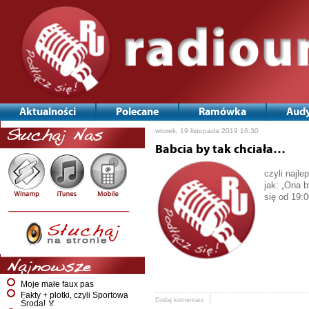
Aktualności
Polecane
Ramówka
Audy
wtorek, 19 listopada 2019 16:30
Słuchaj Nas
Babcia by tak chciała…
czyli najle
jak: „Ona b
się od 19:0
Najnowsze
Moje małe faux pas
Fakty + plotki, czyli Sportowa
Dodaj komentarz
Środa! 🏅