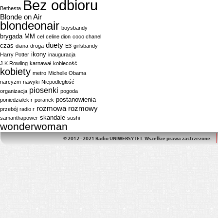
Bez odbioru
Bethesta
Blonde on Air
blondeonair
boysbandy
brygada MM
cel
celine dion
coco chanel
duety
czas
diana
droga
E3
girlsbandy
ikony
Harry Potter
inauguracja
J.K.Rowling
karnawał
kobiecość
kobiety
metro
Michelle Obama
narcyzm
nawyki
Niepodległość
piosenki
organizacja
pogoda
postanowienia
poniedziałek r
poranek
rozmowa
rozmowy
przebój
radio r
skandale
samanthapower
sushi
wonderwoman
© 2012 - 2021 Radio UNIWERSYTET. Wszelkie prawa zastrzeżone.