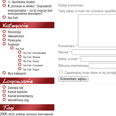
🥎 Sportowa środa!
Dodaj komentarz
🎙️ „Emocje w słoiku”: Dojrzałość
emocjonalna – co to znaczy być
Twój adres e-mail nie zostanie opubli
emocjonalnie dorosłym?
Na Fali
Kategorie
Recenzje
Aktualności
Polecane
Audycje
Komentarz
*
Na Fali
Nazwa
*
Na Fali: Poniedziałek
Na Fali: Wtorek
Adres e-mail
*
Na Fali: Środa
Witryna internetowa
Na Fali: Czwartek
Na Fali: Piątek
Zapamiętaj moje dane w tej przeg
Bez kategorii
Logowanie
Zaloguj się
Kanał wpisów
Kanał komentarzy
WordPress.org
Tagi
2005
2019
ambicje
amnesty international