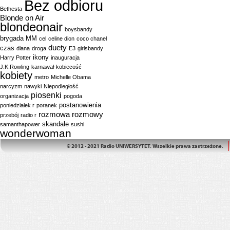
Bez odbioru
Bethesta
Blonde on Air
blondeonair
boysbandy
brygada MM
cel
celine dion
coco chanel
duety
czas
diana
droga
E3
girlsbandy
ikony
Harry Potter
inauguracja
J.K.Rowling
karnawał
kobiecość
kobiety
metro
Michelle Obama
narcyzm
nawyki
Niepodległość
piosenki
organizacja
pogoda
postanowienia
poniedziałek r
poranek
rozmowa
rozmowy
przebój
radio r
skandale
samanthapower
sushi
wonderwoman
© 2012 - 2021 Radio UNIWERSYTET. Wszelkie prawa zastrzeżone.