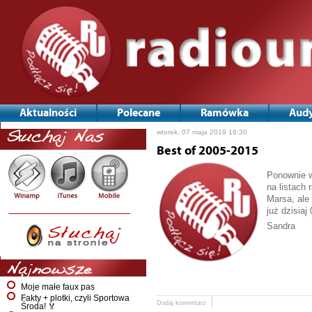
Aktualności
Polecane
Ramówka
Audy
wtorek, 07 maja 2019 16:30
Słuchaj Nas
Best of 2005-2015
Ponownie w
na listach 
Marsa, ale
już dzisiaj
Sandra
Najnowsze
Moje małe faux pas
Fakty + plotki, czyli Sportowa
Dodaj komentarz
Środa! 🏅