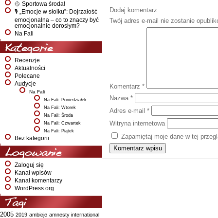
🥎 Sportowa środa!
Dodaj komentarz
🎙️ „Emocje w słoiku”: Dojrzałość
emocjonalna – co to znaczy być
Twój adres e-mail nie zostanie opubli
emocjonalnie dorosłym?
Na Fali
Kategorie
Recenzje
Aktualności
Polecane
Audycje
Komentarz
*
Na Fali
Nazwa
*
Na Fali: Poniedziałek
Na Fali: Wtorek
Adres e-mail
*
Na Fali: Środa
Witryna internetowa
Na Fali: Czwartek
Na Fali: Piątek
Zapamiętaj moje dane w tej przeg
Bez kategorii
Logowanie
Zaloguj się
Kanał wpisów
Kanał komentarzy
WordPress.org
Tagi
2005
2019
ambicje
amnesty international