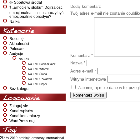
🥎 Sportowa środa!
Dodaj komentarz
🎙️ „Emocje w słoiku”: Dojrzałość
emocjonalna – co to znaczy być
Twój adres e-mail nie zostanie opubli
emocjonalnie dorosłym?
Na Fali
Kategorie
Recenzje
Aktualności
Polecane
Audycje
Komentarz
*
Na Fali
Nazwa
*
Na Fali: Poniedziałek
Na Fali: Wtorek
Adres e-mail
*
Na Fali: Środa
Witryna internetowa
Na Fali: Czwartek
Na Fali: Piątek
Zapamiętaj moje dane w tej przeg
Bez kategorii
Logowanie
Zaloguj się
Kanał wpisów
Kanał komentarzy
WordPress.org
Tagi
2005
2019
ambicje
amnesty international