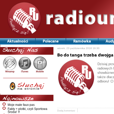
Aktualności
Polecane
Ramówka
Audy
wtorek, 23 października 2018 16:30
Słuchaj Nas
Bo do tanga trzeba dwojga
Dzisiaj pr
radiowych 
showbiznesu
także dlac
odbioru! 🙂
Najnowsze
Moje małe faux pas
Fakty + plotki, czyli Sportowa
Dodaj komentarz
Środa! 🏅