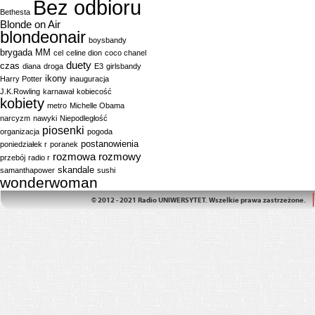
Bez odbioru
Bethesta
Blonde on Air
blondeonair
boysbandy
brygada MM
cel
celine dion
coco chanel
duety
czas
diana
droga
E3
girlsbandy
ikony
Harry Potter
inauguracja
J.K.Rowling
karnawał
kobiecość
kobiety
metro
Michelle Obama
narcyzm
nawyki
Niepodległość
piosenki
organizacja
pogoda
postanowienia
poniedziałek r
poranek
rozmowa
rozmowy
przebój
radio r
skandale
samanthapower
sushi
wonderwoman
© 2012 - 2021 Radio UNIWERSYTET. Wszelkie prawa zastrzeżone.