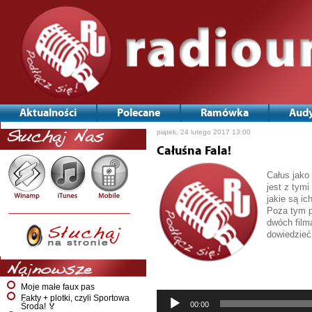
Aktualności
Polecane
Ramówka
Audy
piątek, 24 lutego 2017 13:00
Słuchaj Nas
Całuśna Fala!
Całus jako
jest z tym
jakie są ic
Poza tym p
dwóch filma
dowiedzieć
Najnowsze
Moje małe faux pas
Fakty + plotki, czyli Sportowa
00:00
Środa! 🏅