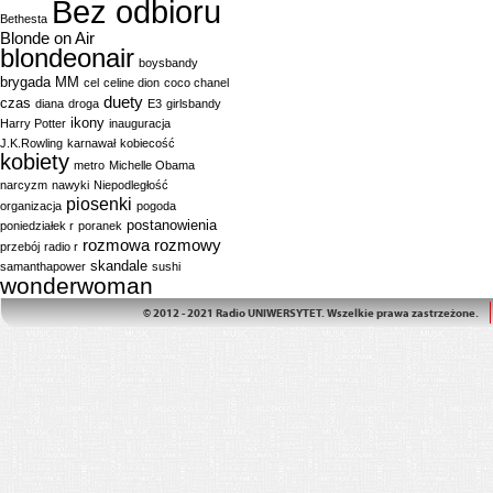
Bez odbioru
Bethesta
Blonde on Air
blondeonair
boysbandy
brygada MM
cel
celine dion
coco chanel
duety
czas
diana
droga
E3
girlsbandy
ikony
Harry Potter
inauguracja
J.K.Rowling
karnawał
kobiecość
kobiety
metro
Michelle Obama
narcyzm
nawyki
Niepodległość
piosenki
organizacja
pogoda
postanowienia
poniedziałek r
poranek
rozmowa
rozmowy
przebój
radio r
skandale
samanthapower
sushi
wonderwoman
© 2012 - 2021 Radio UNIWERSYTET. Wszelkie prawa zastrzeżone.