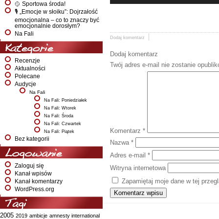
🥎 Sportowa środa!
🎙️ „Emocje w słoiku”: Dojrzałość
emocjonalna – co to znaczy być
emocjonalnie dorosłym?
Na Fali
Dodaj komentarz
Kategorie
Dodaj komentarz
Recenzje
Twój adres e-mail nie zostanie opubli
Aktualności
Polecane
Audycje
Na Fali
Na Fali: Poniedziałek
Na Fali: Wtorek
Na Fali: Środa
Na Fali: Czwartek
Komentarz
*
Na Fali: Piątek
Bez kategorii
Nazwa
*
Logowanie
Adres e-mail
*
Zaloguj się
Witryna internetowa
Kanał wpisów
Zapamiętaj moje dane w tej przeg
Kanał komentarzy
WordPress.org
Tagi
2005
2019
ambicje
amnesty international