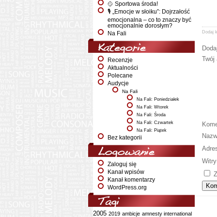
🥎 Sportowa środa!
🎙️ „Emocje w słoiku”: Dojrzałość
emocjonalna – co to znaczy być
emocjonalnie dorosłym?
Dodaj 
Na Fali
Kategorie
Doda
Twój 
Recenzje
Aktualności
Polecane
Audycje
Na Fali
Na Fali: Poniedziałek
Na Fali: Wtorek
Na Fali: Środa
Na Fali: Czwartek
Kome
Na Fali: Piątek
Naz
Bez kategorii
Adre
Logowanie
Witry
Zaloguj się
Kanał wpisów
Z
Kanał komentarzy
WordPress.org
Tagi
2005
2019
ambicje
amnesty international