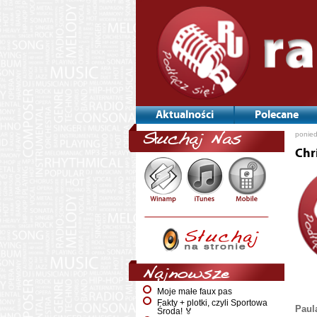
Aktualności
Polecane
ponied
Słuchaj Nas
Chr
Najnowsze
Moje małe faux pas
Fakty + plotki, czyli Sportowa
Paul
Środa! 🏅