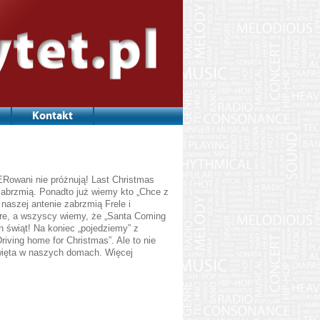
Kontakt
VERowani nie próżnują! Last Christmas
zabrzmią. Ponadto już wiemy kto „Chce z
naszej antenie zabrzmią Frele i
re, a wszyscy wiemy, że „Santa Coming
h świąt! Na koniec „pojedziemy” z
iving home for Christmas”. Ale to nie
więta w naszych domach. Więcej