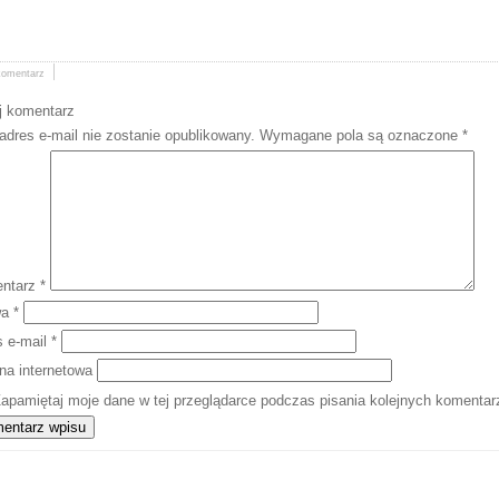
komentarz
j komentarz
adres e-mail nie zostanie opublikowany.
Wymagane pola są oznaczone
*
ntarz
*
wa
*
s e-mail
*
na internetowa
apamiętaj moje dane w tej przeglądarce podczas pisania kolejnych komentar