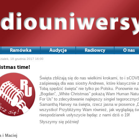
Ramówka
Audycje
Radiowcy
O nas
ziałek, 18 grudnia 2017 16:00
istmas time!
Święta zbliżają się do nas wielkimi krokami, to i sCO
zaśpiewają dla was siostry Andrews, które klasycznie 
Tobą spędzić święta” nie tylko po Polsku. Ponownie na 
„Bogdan”, „White Christmas” pokażą Wam Human Natu
For Us” to zdecydowanie najlepszy singiel tegorocznyc
Samanthą Harvey na święta, rzecz jasna w piosence „Dr
wszystko! Przybliżymy Wam również, jak wyglądają ś
niespodzianek usłyszycie będąc z nami dziś o 19!
Słyszymy się później!
a i Maciej